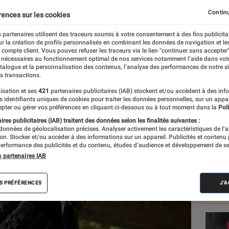
ateur
Continu
rences sur les cookies
 partenaires utilisent des traceurs soumis à votre consentement à des fins publicita
r la création de profils personnalisés en combinant les données de navigation et l
anceau
e compte client. Vous pouvez refuser les traceurs via le lien "continuer sans accepter"
 nécessaires au fonctionnement optimal de nos services notamment l’aide dans vot
atalogue et la personnalisation des contenus, l’analyse des performances de notre si
s transactions.
isation et ses
421
partenaires publicitaires (IAB) stockent et/ou accèdent à des inf
Les
es identifiants uniques de cookies pour traiter les données personnelles, sur un appa
pter ou gérer vos préférences en cliquant ci-dessous ou à tout moment dans la
Poli
res publicitaires (IAB) traitent des données selon les finalités suivantes :
 données de géolocalisation précises. Analyser activement les caractéristiques de l’
tion. Stocker et/ou accéder à des informations sur un appareil. Publicités et contenu
erformance des publicités et du contenu, études d’audience et développement de se
s partenaires IAB
S PRÉFÉRENCES
J'