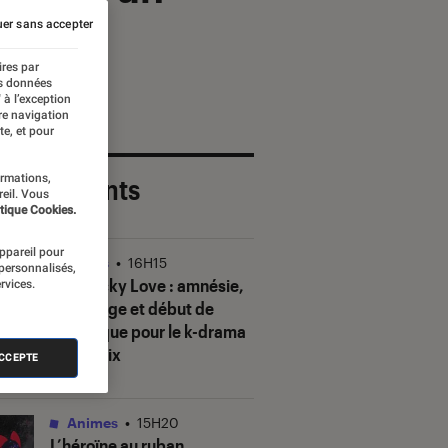
er sans accepter
ires par
es données
 à l’exception
re navigation
te, et pour
ormations,
 plus récents
reil. Vous
tique Cookies.
appareil pour
Séries
•
16H15
 personnalisés,
Our Sticky Love
: amnésie,
rvices.
mensonge et début de
polémique pour le k-drama
de Netflix
ACCEPTE
Animes
•
15H20
L’héroïne au ruban
,