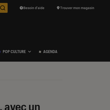
Besoin d’aide
Trouver mon magasin
Des suggestions de produits vont vous être proposées pendant vo
POP CULTURE
AGENDA
, avec un