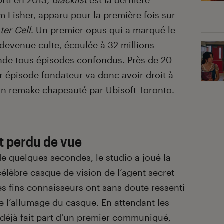
orti en 2013,
Blacklist
est la dernière
 Fisher, apparu pour la première fois sur
ter Cell
. Un premier opus qui a marqué le
 devenue culte, écoulée à 32 millions
onde tous épisodes confondus. Près de 20
r épisode fondateur va donc avoir droit à
un remake chapeauté par Ubisoft Toronto.
it perdu de vue
e quelques secondes, le studio a joué la
 célèbre casque de vision de l’agent secret
s fins connaisseurs ont sans doute ressenti
de l’allumage du casque. En attendant les
 déjà fait part d’un premier communiqué,