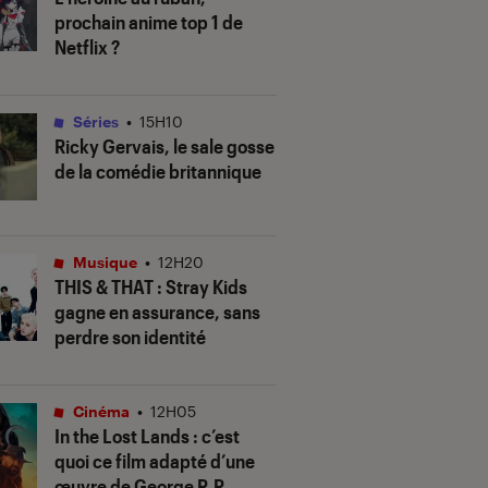
prochain anime top 1 de
Netflix ?
Séries
•
15H10
Ricky Gervais, le sale gosse
de la comédie britannique
Musique
•
12H20
THIS & THAT
: Stray Kids
gagne en assurance, sans
perdre son identité
Cinéma
•
12H05
In the Lost Lands
: c’est
quoi ce film adapté d’une
œuvre de George R.R.