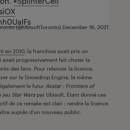
ion.
#SplinterCell
lsiOX
rnh0UaIFs
oronto (@UbisoftToronto)
December 16, 2021
rti en 2010
, la franchise avait pris un
i avait progressivement fait chuter la
rès des fans. Pour relancer la licence,
uyer sur le Snowdrop Engine, le même
également le futur
Avatar : Frontiers of
n jeu
Star Wars
par Ubisoft. Étant donné ces
tif de ce remake est clair : rendre la licence
aître auprès d’un nouveau public.