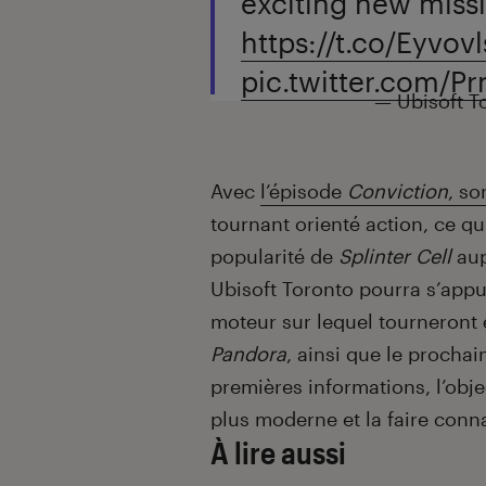
exciting new miss
https://t.co/Eyvov
pic.twitter.com/P
— Ubisoft T
Avec
l’épisode
Conviction
, so
tournant orienté action, ce qu
popularité de
Splinter Cell
aup
Ubisoft Toronto pourra s’app
moteur sur lequel tourneront 
Pandora
, ainsi que le prochai
premières informations, l’objec
plus moderne et la faire conn
À lire aussi