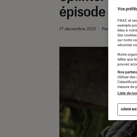
épisode fond
Vos préfé
FNAC et ses
exemple pou
17 décembre 2021
・
Par
Alexandre M
liées à votr
des cookies
sur notre c
sécuriser vo
Notre organ
telles que l
pouvez acce
Nos partenai
Utiliser des
l’identifica
mesure de p
Liste de no
GÉRER ME