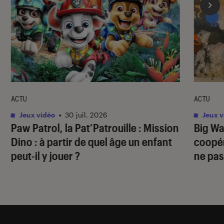
ACTU
ACTU
Jeux vidéo
•
30 juil. 2026
Jeux v
Paw Patrol, la Pat’Patrouille : Mission
Big Wa
Dino
: à partir de quel âge un enfant
coopér
peut-il y jouer ?
ne pas