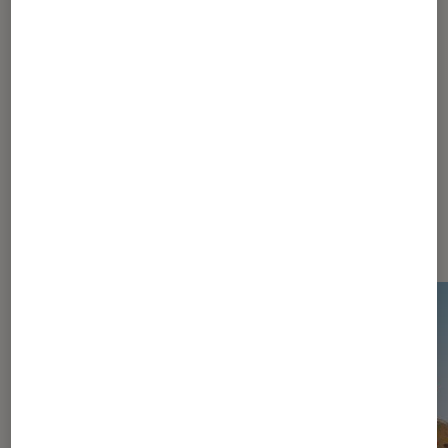
Pour aller plus loin
Enquête
Gaming
Nintendo Switch
Dernièrement dans Actu Jeux
vidéo