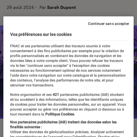
29 août 2024
・
Par
Sarah Dupont
Continuer sans accepter
Vos préférences sur les cookies
FNAC et ses partenaires utilisent des traceurs soumis à votre
consentement à des fins publicitaires par exemple pour la création de
profils personnalisés en combinant les données de navigation et les
données liées à votre compte client. Vous pouvez refuser les traceurs
via le lien "continuer sans accepter" à l’exception des cookies
nécessaires au fonctionnement optimal de nos services notamment
l’aide dans votre navigation sur notre catalogue et la personnalisation
des contenus, l’analyse des performances de notre site, et pour
sécuriser vos transactions.
Notre organisation et ses
421
partenaires publicitaires (IAB) stockent
et/ou accèdent à des informations, telles que les identifiants uniques
de cookies pour traiter les données personnelles, sur un appareil. Vous
pouvez accepter ou gérer vos préférences en cliquant ci-dessous ou à
tout moment dans la
Politique Cookies.
Nos partenaires publicitaires (IAB) traitent des données selon les
“Emio : L’Homme au sourire”, le 29 août sur Nintendo Switch.
finalités suivantes :
Utiliser des données de géolocalisation précises. Analyser activement
©Nintendo Switch / Orion Games
les caractéristiques de l’appareil pour l’identification. Stocker et/ou