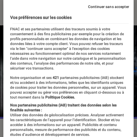
Continuer sans accepter
14 mars 2022
・
Par
Alexandre Manceau
Vos préférences sur les cookies
FNAC et ses partenaires utilisent des traceurs soumis à votre
consentement à des fins publicitaires par exemple pour la création de
profils personnalisés en combinant les données de navigation et les
données liées à votre compte client. Vous pouvez refuser les traceurs
via le lien "continuer sans accepter" à l’exception des cookies
nécessaires au fonctionnement optimal de nos services notamment
l’aide dans votre navigation sur notre catalogue et la personnalisation
des contenus, l’analyse des performances de notre site, et pour
sécuriser vos transactions.
Notre organisation et ses
421
partenaires publicitaires (IAB) stockent
et/ou accèdent à des informations, telles que les identifiants uniques
de cookies pour traiter les données personnelles, sur un appareil. Vous
pouvez accepter ou gérer vos préférences en cliquant ci-dessous ou à
tout moment dans la
Politique Cookies.
Nos partenaires publicitaires (IAB) traitent des données selon les
finalités suivantes :
Utiliser des données de géolocalisation précises. Analyser activement
les caractéristiques de l’appareil pour l’identification. Stocker et/ou
accéder à des informations sur un appareil. Publicités et contenu
Le Chevalier Noir incarné par Ben Affleck sera visible une
personnalisés, mesure de performance des publicités et du contenu,
dernière fois dans le très attendu film ”The Flash”.
©Warner
études d’audience et développement de services.