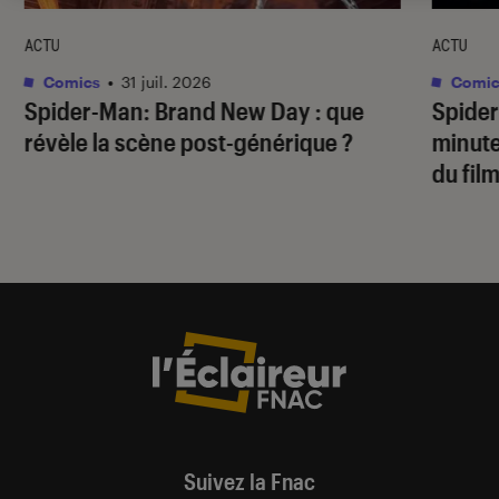
ACTU
ACTU
Comics
•
31 juil. 2026
Comic
Spider-Man: Brand New Day
: que
Spide
révèle la scène post-générique ?
minute
du fil
Suivez la Fnac