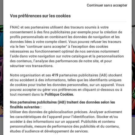
Continuer sans accepter
17 février 2022
・
Par
Alexandre Manceau
Vos préférences sur les cookies
FNAC et ses partenaires utilisent des traceurs soumis à votre
consentement à des fins publicitaires par exemple pour la création de
profils personnalisés en combinant les données de navigation et les
données liées à votre compte client. Vous pouvez refuser les traceurs
via le lien "continuer sans accepter" à l’exception des cookies
nécessaires au fonctionnement optimal de nos services notamment
l’aide dans votre navigation sur notre catalogue et la personnalisation
des contenus, l’analyse des performances de notre site, et pour
sécuriser vos transactions.
Notre organisation et ses
419
partenaires publicitaires (IAB) stockent
et/ou accèdent à des informations, telles que les identifiants uniques
de cookies pour traiter les données personnelles, sur un appareil. Vous
pouvez accepter ou gérer vos préférences en cliquant ci-dessous ou à
tout moment dans la
Politique Cookies.
Nos partenaires publicitaires (IAB) traitent des données selon les
finalités suivantes :
Utiliser des données de géolocalisation précises. Analyser activement
les caractéristiques de l’appareil pour l’identification. Stocker et/ou
accéder à des informations sur un appareil. Publicités et contenu
Captain America, Superman, Hawkeye, Batman ou encore
personnalisés, mesure de performance des publicités et du contenu,
études d’audience et développement de services.
Vision dans la même aventure, c'est le programme de ce