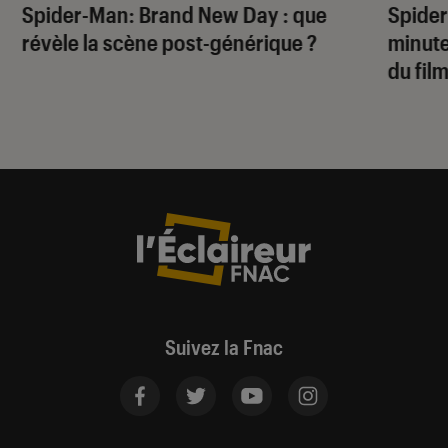
Spider-Man: Brand New Day
: que
Spide
révèle la scène post-générique ?
minute
du fil
Suivez la Fnac