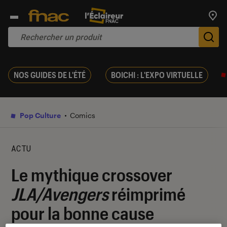
Trouv
De
NOS GUIDES DE L'ÉTÉ
BOICHI : L'EXPO VIRTUELLE
Pop Culture
Comics
ACTU
Le mythique crossover
JLA/Avengers
réimprimé
pour la bonne cause