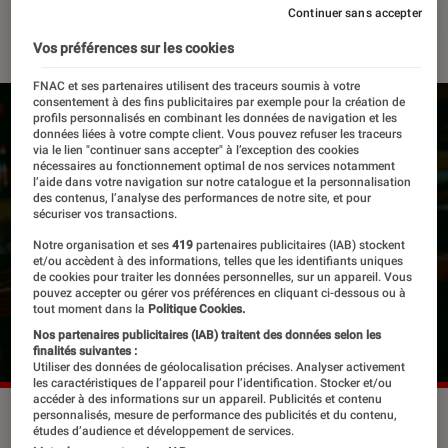
Continuer sans accepter
18 janvier 2022
・
Par
Félix Tardieu
Vos préférences sur les cookies
FNAC et ses partenaires utilisent des traceurs soumis à votre
consentement à des fins publicitaires par exemple pour la création de
profils personnalisés en combinant les données de navigation et les
données liées à votre compte client. Vous pouvez refuser les traceurs
via le lien "continuer sans accepter" à l’exception des cookies
nécessaires au fonctionnement optimal de nos services notamment
l’aide dans votre navigation sur notre catalogue et la personnalisation
des contenus, l’analyse des performances de notre site, et pour
sécuriser vos transactions.
Notre organisation et ses
419
partenaires publicitaires (IAB) stockent
et/ou accèdent à des informations, telles que les identifiants uniques
de cookies pour traiter les données personnelles, sur un appareil. Vous
pouvez accepter ou gérer vos préférences en cliquant ci-dessous ou à
tout moment dans la
Politique Cookies.
Nos partenaires publicitaires (IAB) traitent des données selon les
finalités suivantes :
Utiliser des données de géolocalisation précises. Analyser activement
les caractéristiques de l’appareil pour l’identification. Stocker et/ou
accéder à des informations sur un appareil. Publicités et contenu
Sandrine Bonnaire et Anamaria Vartolomei dans
personnalisés, mesure de performance des publicités et du contenu,
études d’audience et développement de services.
"L'Evénement" d'Audrey Diwan
©PROKINO Filmverleih