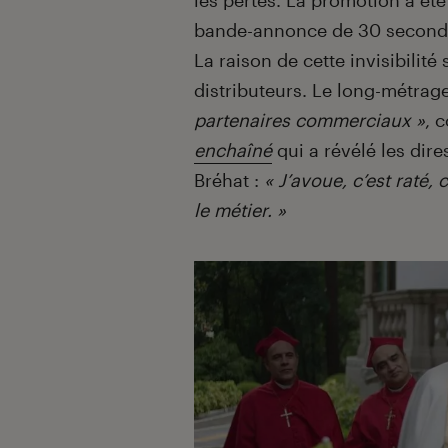
les pertes. La promotion a été
bande-annonce de 30 seconde
La raison de cette invisibilit
distributeurs. Le long-métrage
partenaires commerciaux »
, 
enchaîné
qui a révélé les dir
Bréhat :
« J’avoue, c’est raté,
le métier. »