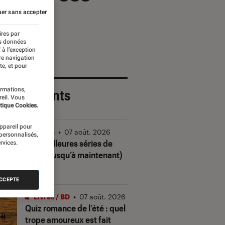
er sans accepter
ires par
es données
 à l’exception
re navigation
te, et pour
ormations,
 plus récents
reil. Vous
tique Cookies.
appareil pour
Séries
•
07 août. 2026
 personnalisés,
Les meilleures séries de
rvices.
2026 (jusqu’à maintenant)
ACCEPTE
Livres / BD
•
07 août. 2026
Quiz romance de l’été : quel
trope amoureux est fait