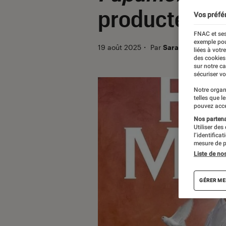
producteurs
Vos préfé
FNAC et ses
exemple pou
19 août 2025
・
Par
Sarah Dupont
liées à votr
des cookies
sur notre c
sécuriser vo
Notre organ
telles que l
pouvez acce
Nos partenai
Utiliser des
l’identifica
mesure de p
Liste de no
GÉRER ME