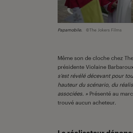
Papamobile
.
©The Jokers Films
Même son de cloche chez The J
présidente Violaine Barbaroux
s’est révélé décevant pour to
hauteur du scénario, du réali
associées. »
Présenté au marc
trouvé aucun acheteur.
Le réalisateur dénon