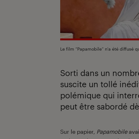
Le film “Papamobile” n'a été diffusé 
Sorti dans un nombre
suscite un tollé inéd
polémique qui interr
peut être sabordé d
Introduction
Sur le papier,
Papamobile
avai