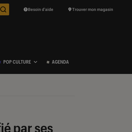
Besoin d’aide
Trouver mon magasin
Des suggestions de produits vont vous être proposées pendant vo
POP CULTURE
AGENDA
fié par ses