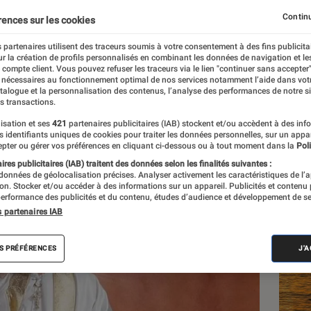
Continu
rences sur les cookies
 partenaires utilisent des traceurs soumis à votre consentement à des fins publicita
r la création de profils personnalisés en combinant les données de navigation et l
e compte client. Vous pouvez refuser les traceurs via le lien "continuer sans accepter"
 nécessaires au fonctionnement optimal de nos services notamment l’aide dans vot
atalogue et la personnalisation des contenus, l’analyse des performances de notre si
s transactions.
isation et ses
421
partenaires publicitaires (IAB) stockent et/ou accèdent à des inf
Les
es identifiants uniques de cookies pour traiter les données personnelles, sur un appa
pter ou gérer vos préférences en cliquant ci-dessous ou à tout moment dans la
Poli
res publicitaires (IAB) traitent des données selon les finalités suivantes :
 données de géolocalisation précises. Analyser activement les caractéristiques de l’
tion. Stocker et/ou accéder à des informations sur un appareil. Publicités et contenu
erformance des publicités et du contenu, études d’audience et développement de se
s partenaires IAB
S PRÉFÉRENCES
J'