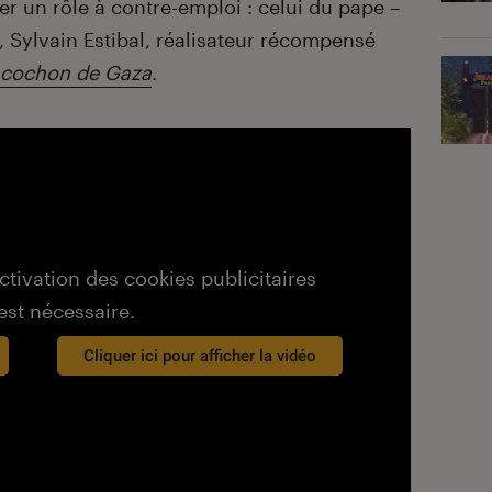
r un rôle à contre-emploi : celui du pape –
, Sylvain Estibal, réalisateur récompensé
 cochon de Gaza
.
activation des cookies publicitaires
est nécessaire.
Cliquer ici pour afficher la vidéo