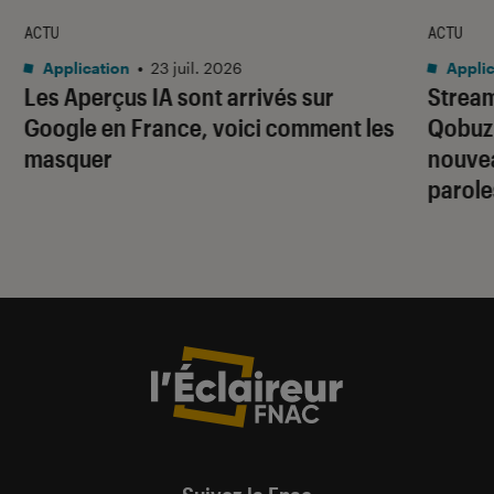
ACTU
ACTU
Application
•
23 juil. 2026
Applic
Les Aperçus IA sont arrivés sur
Stream
Google en France, voici comment les
Qobuz
masquer
nouvea
parole