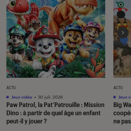
ACTU
ACTU
Jeux vidéo
•
30 juil. 2026
Jeux v
Paw Patrol, la Pat’Patrouille : Mission
Big Wa
Dino
: à partir de quel âge un enfant
coopér
peut-il y jouer ?
ne pas