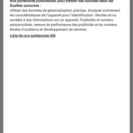
Nos partenaires publicitaires (IAB) traitent des données selon les
X/S et PC.
©Ubisoft
finalités suivantes :
Utiliser des données de géolocalisation précises. Analyser activement
les caractéristiques de l’appareil pour l’identification. Stocker et/ou
accéder à des informations sur un appareil. Publicités et contenu
Célébré le 6 mars à Paris, la sixième
personnalisés, mesure de performance des publicités et du contenu,
études d’audience et développement de services.
édition des Pégases a mis en lumière
Liste de nos partenaires IAB
des productions françaises
ambitieuses malgré les tensions qui
secouent l’industrie du jeu vidéo.
Introduction
Comme chaque année depuis 2020,
la
cérémonie des Pégases
met à l’honneur les
meilleures productions vidéoludiques
françaises. Équivalent des
César
pour le
jeu
vidéo
, cet événement organisé par l’Académie
des arts et techniques du jeu vidéo célébrait