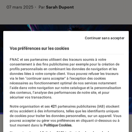
07 mars 2025
・
Par
Sarah Dupont
Continuer sans accepter
Vos préférences sur les cookies
FNAC et ses partenaires utilisent des traceurs soumis à votre
consentement à des fins publicitaires par exemple pour la création de
profils personnalisés en combinant les données de navigation et les
données liées à votre compte client. Vous pouvez refuser les traceurs
via le lien "continuer sans accepter" à l’exception des cookies
nécessaires au fonctionnement optimal de nos services notamment
l’aide dans votre navigation sur notre catalogue et la personnalisation
des contenus, l’analyse des performances de notre site, et pour
sécuriser vos transactions.
Notre organisation et ses
421
partenaires publicitaires (IAB) stockent
et/ou accèdent à des informations, telles que les identifiants uniques
de cookies pour traiter les données personnelles, sur un appareil. Vous
pouvez accepter ou gérer vos préférences en cliquant ci-dessous ou à
“Prince of Persia: The Lost Crown” est sorti le 18 janvier 2025
tout moment dans la
Politique Cookies.
sur Nintendo Switch, PlayStation 4 et 5, Xbox One et Series