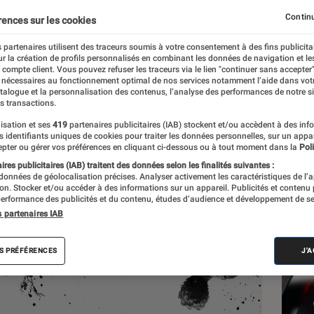
Continu
rences sur les cookies
 partenaires utilisent des traceurs soumis à votre consentement à des fins publicita
r la création de profils personnalisés en combinant les données de navigation et l
e compte client. Vous pouvez refuser les traceurs via le lien "continuer sans accepter"
 nécessaires au fonctionnement optimal de nos services notamment l’aide dans vot
Les
atalogue et la personnalisation des contenus, l’analyse des performances de notre si
s transactions.
isation et ses
419
partenaires publicitaires (IAB) stockent et/ou accèdent à des inf
es identifiants uniques de cookies pour traiter les données personnelles, sur un appa
pter ou gérer vos préférences en cliquant ci-dessous ou à tout moment dans la
Poli
res publicitaires (IAB) traitent des données selon les finalités suivantes :
 données de géolocalisation précises. Analyser activement les caractéristiques de l’
tion. Stocker et/ou accéder à des informations sur un appareil. Publicités et contenu
erformance des publicités et du contenu, études d’audience et développement de se
s partenaires IAB
S PRÉFÉRENCES
J'