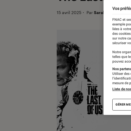
Vos préfé
15 avril 2025
・
Par
Sarah Dupont
FNAC et ses
exemple pou
liées à votr
des cookies
sur notre c
sécuriser vo
Notre organ
telles que l
pouvez acce
Nos partenai
Utiliser des
l’identifica
mesure de p
Liste de no
GÉRER ME