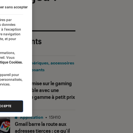
er sans accepter
ires par
es données
 à l’exception
re navigation
 plus récents
te, et pour
ormations,
reil. Vous
tique Cookies.
Périphériques, accessoires
et composants
appareil pour
•
17H25
 personnalisés,
Corsair mise sur le gaming
rvices.
accessible avec une
nouvelle gamme à petit prix
ACCEPTE
Application
•
15H10
Gmail barre la route aux
adresses tierces : ce qu’il