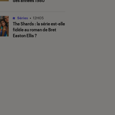
des années 1980
Séries
•
12H05
The Shards
: la série est-elle
fidèle au roman de Bret
Easton Ellis ?