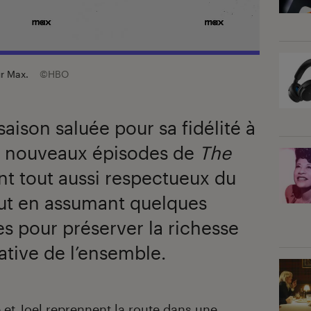
sur Max.
©HBO
aison saluée pour sa fidélité à
es nouveaux épisodes de
The
t tout aussi respectueux du
out en assumant quelques
es pour préserver la richesse
ative de l’ensemble.
e et Joel reprennent la route dans
une