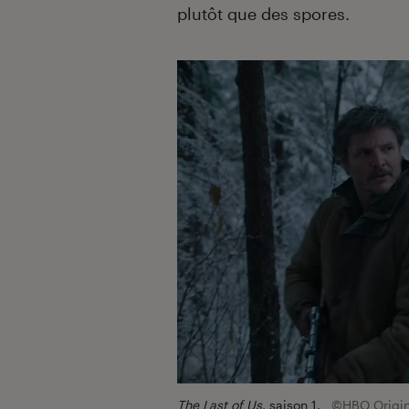
plutôt que des spores.
The Last of Us
, saison 1.
©HBO Origin