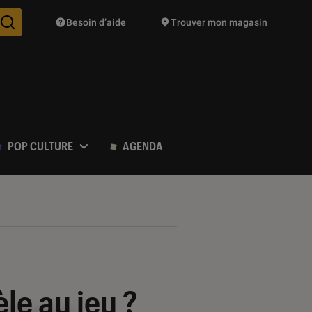
Besoin d’aide
Trouver mon magasin
Des suggestions de produits vont vous être proposées pendant vo
POP CULTURE
AGENDA
èle au jeu ?