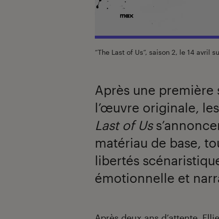
“The Last of Us”, saison 2, le 14 avril 
Après une première s
l’œuvre originale, l
Last of Us
s’annoncen
matériau de base, t
libertés scénaristiqu
émotionnelle et narr
Introduction
Après deux ans d’attente, Elli