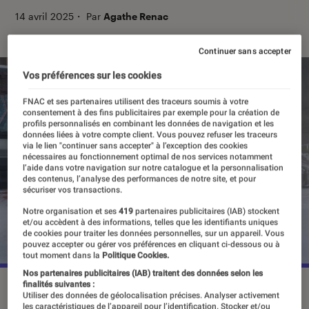
14 avril 2025
・
Par
Agathe Renac
Continuer sans accepter
Vos préférences sur les cookies
FNAC et ses partenaires utilisent des traceurs soumis à votre
consentement à des fins publicitaires par exemple pour la création de
profils personnalisés en combinant les données de navigation et les
données liées à votre compte client. Vous pouvez refuser les traceurs
via le lien "continuer sans accepter" à l’exception des cookies
nécessaires au fonctionnement optimal de nos services notamment
l’aide dans votre navigation sur notre catalogue et la personnalisation
des contenus, l’analyse des performances de notre site, et pour
sécuriser vos transactions.
Notre organisation et ses
419
partenaires publicitaires (IAB) stockent
et/ou accèdent à des informations, telles que les identifiants uniques
de cookies pour traiter les données personnelles, sur un appareil. Vous
pouvez accepter ou gérer vos préférences en cliquant ci-dessous ou à
tout moment dans la
Politique Cookies.
Nos partenaires publicitaires (IAB) traitent des données selon les
finalités suivantes :
Bella Ramsey et Isabela Merced dans
The Last of Us
, saison
Utiliser des données de géolocalisation précises. Analyser activement
2.
©HBO Max
les caractéristiques de l’appareil pour l’identification. Stocker et/ou