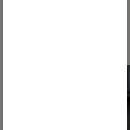
Post-apocalyptique
The Last of Us
Zombie
Dernièrement dans Actu Séries