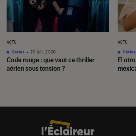
ACTU
ACTU
Séries
•
29 juil. 2026
Séries
Code rouge
: que vaut ce thriller
El otr
aérien sous tension ?
mexica