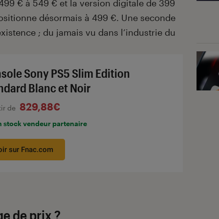
499 € à 549 € et la version digitale de 399
positionne désormais à 499 €. Une seconde
xistence ; du jamais vu dans l’industrie du
sole Sony PS5 Slim Edition
ndard Blanc et Noir
829,88€
tir de
n stock vendeur partenaire
oir sur Fnac.com
e de prix ?