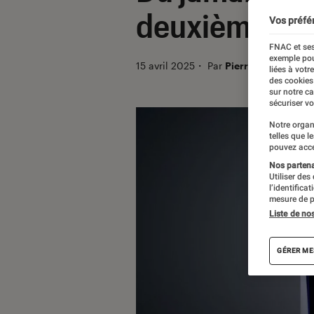
deuxième fois
Vos préfé
FNAC et ses
exemple pou
15 avril 2025
・
Par
Pierre Crochart
liées à votr
des cookies
sur notre c
sécuriser vo
Notre organ
telles que l
pouvez acce
Nos partenai
Utiliser des
l’identifica
mesure de p
Liste de no
GÉRER ME