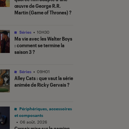
œuvre de George R.R.
Martin (
Game of Thrones
) ?
Séries
•
10H30
Ma vie avec les Walter Boys
: comment se termine la
saison 3 ?
Séries
•
09H01
Alley Cats
: que vaut la série
animée de Ricky Gervais ?
Périphériques, accessoires
et composants
•
06 août. 2026
Corsair mise sur le gaming