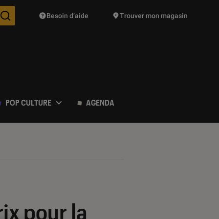
Besoin d’aide
Trouver mon magasin
Des suggestions de produits vont vous être proposées pendant vo
POP CULTURE
AGENDA
ix pour la