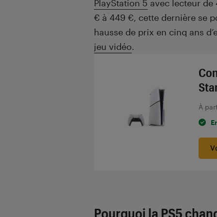
PlayStation 5
avec lecteur de 
€ à 449 €, cette dernière se 
hausse de prix en cinq ans d’e
jeu vidéo
.
Con
Sta
À par
E
V
Pourquoi la PS5 chang