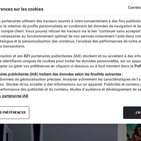
 de son histoire
Continu
rences sur les cookies
 partenaires utilisent des traceurs soumis à votre consentement à des fins publicita
r la création de profils personnalisés en combinant les données de navigation et l
e compte client. Vous pouvez refuser les traceurs via le lien "continuer sans accepter"
 nécessaires au fonctionnement optimal de nos services notamment l’aide dans vot
atalogue et la personnalisation des contenus, l’analyse des performances de notre si
s transactions.
isation et ses
421
partenaires publicitaires (IAB) stockent et/ou accèdent à des inf
Les
es identifiants uniques de cookies pour traiter les données personnelles, sur un appa
pter ou gérer vos préférences en cliquant ci-dessous ou à tout moment dans la
Poli
res publicitaires (IAB) traitent des données selon les finalités suivantes :
 données de géolocalisation précises. Analyser activement les caractéristiques de l’
tion. Stocker et/ou accéder à des informations sur un appareil. Publicités et contenu
erformance des publicités et du contenu, études d’audience et développement de se
s partenaires IAB
S PRÉFÉRENCES
J'