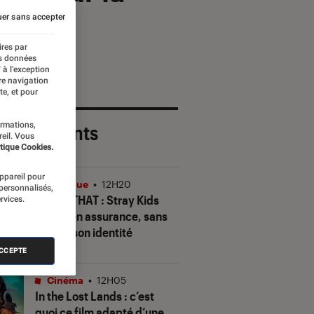
er sans accepter
ires par
es données
 à l’exception
re navigation
te, et pour
ormations,
 plus récents
reil. Vous
tique Cookies.
appareil pour
Musique
•
12H20
 personnalisés,
THIS & THAT
: Stray Kids
rvices.
gagne en assurance, sans
perdre son identité
ACCEPTE
Cinéma
•
12H05
In the Lost Lands
: c’est
quoi ce film adapté d’une