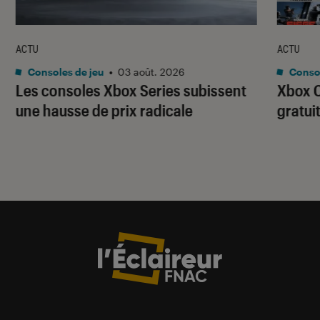
ACTU
ACTU
Consoles de jeu
•
03 août. 2026
Consol
Les consoles Xbox Series subissent
Xbox C
une hausse de prix radicale
gratui