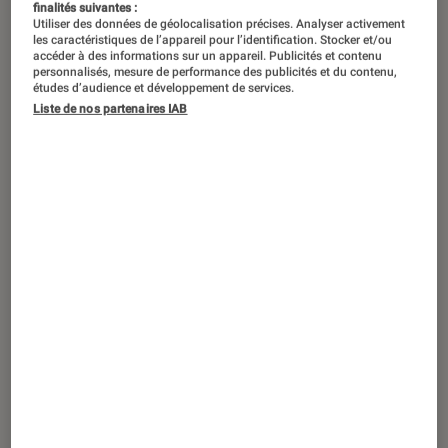
finalités suivantes :
Utiliser des données de géolocalisation précises. Analyser activement
Après des débuts très prometteurs, la
les caractéristiques de l’appareil pour l’identification. Stocker et/ou
accéder à des informations sur un appareil. Publicités et contenu
série s’était perdue dans des intrigues
personnalisés, mesure de performance des publicités et du contenu,
études d’audience et développement de services.
trop lentes et peu convaincantes.
Liste de nos partenaires IAB
Diffusée ce 24 avril sur Netflix, cette
cinquième et ultime saison relève
(enfin) le niveau.
Introduction
Autant l’avouer tout de suite : les précédentes
saisons de
You
ne nous avaient clairement pas
convaincus. Alors, quand on a appris que
l’amoureux le plus toxique du petit écran
revenait pour une cinquième et ultime salve
d’épisodes, on était curieux de voir si ce serait