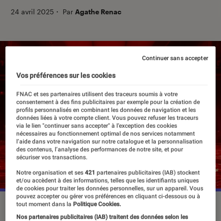
24 avril 2025
・
Par
Agathe Renac
Continuer sans accepter
Vos préférences sur les cookies
FNAC et ses partenaires utilisent des traceurs soumis à votre
consentement à des fins publicitaires par exemple pour la création de
profils personnalisés en combinant les données de navigation et les
données liées à votre compte client. Vous pouvez refuser les traceurs
via le lien "continuer sans accepter" à l’exception des cookies
nécessaires au fonctionnement optimal de nos services notamment
l’aide dans votre navigation sur notre catalogue et la personnalisation
des contenus, l’analyse des performances de notre site, et pour
sécuriser vos transactions.
Notre organisation et ses
421
partenaires publicitaires (IAB) stockent
et/ou accèdent à des informations, telles que les identifiants uniques
de cookies pour traiter les données personnelles, sur un appareil. Vous
pouvez accepter ou gérer vos préférences en cliquant ci-dessous ou à
tout moment dans la
Politique Cookies.
“You”, saison 5, le 24 avril sur Netflix.
©Netflix
Nos partenaires publicitaires (IAB) traitent des données selon les