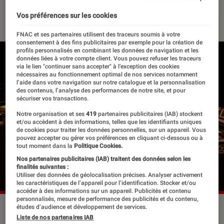
04 avril 2025
・
Par
Robin Negre
Vos préférences sur les cookies
FNAC et ses partenaires utilisent des traceurs soumis à votre
consentement à des fins publicitaires par exemple pour la création de
profils personnalisés en combinant les données de navigation et les
données liées à votre compte client. Vous pouvez refuser les traceurs
via le lien "continuer sans accepter" à l’exception des cookies
nécessaires au fonctionnement optimal de nos services notamment
l’aide dans votre navigation sur notre catalogue et la personnalisation
des contenus, l’analyse des performances de notre site, et pour
sécuriser vos transactions.
Notre organisation et ses
419
partenaires publicitaires (IAB) stockent
et/ou accèdent à des informations, telles que les identifiants uniques
de cookies pour traiter les données personnelles, sur un appareil. Vous
pouvez accepter ou gérer vos préférences en cliquant ci-dessous ou à
tout moment dans la
Politique Cookies.
Nos partenaires publicitaires (IAB) traitent des données selon les
finalités suivantes :
Utiliser des données de géolocalisation précises. Analyser activement
les caractéristiques de l’appareil pour l’identification. Stocker et/ou
accéder à des informations sur un appareil. Publicités et contenu
personnalisés, mesure de performance des publicités et du contenu,
études d’audience et développement de services.
Vincent Cassel, Laura Felpin et Mister V dans “Banger”.
Liste de nos partenaires IAB
©Netflix