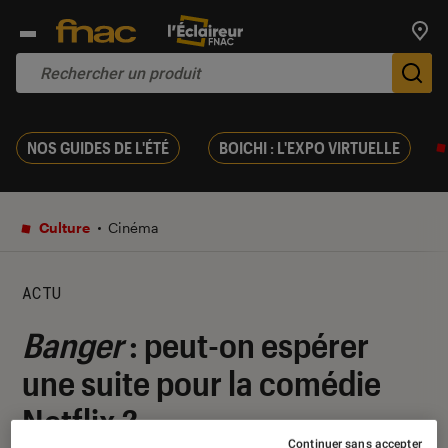
Trouv
De
NOS GUIDES DE L'ÉTÉ
BOICHI : L'EXPO VIRTUELLE
Culture
Cinéma
ACTU
Banger
: peut-on espérer
une suite pour la comédie
Netflix ?
Continuer sans accepter