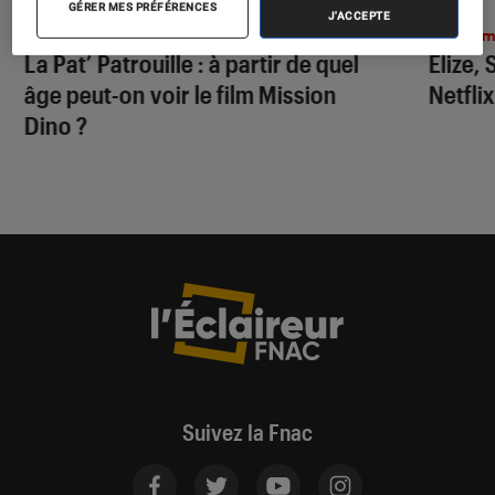
GÉRER MES PRÉFÉRENCES
J'ACCEPTE
Cinéma
•
30 juil. 2026
Ciném
La Pat’ Patrouille
: à partir de quel
Elize,
âge peut-on voir le film
Mission
Netflix
Dino
?
Suivez la Fnac