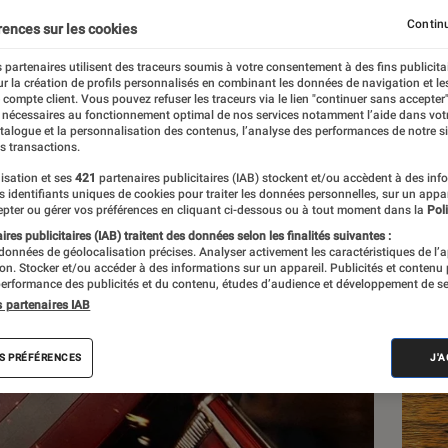
rt »
Continu
rences sur les cookies
 partenaires utilisent des traceurs soumis à votre consentement à des fins publicita
r la création de profils personnalisés en combinant les données de navigation et l
e compte client. Vous pouvez refuser les traceurs via le lien "continuer sans accepter"
 nécessaires au fonctionnement optimal de nos services notamment l’aide dans vot
atalogue et la personnalisation des contenus, l’analyse des performances de notre si
s transactions.
isation et ses
421
partenaires publicitaires (IAB) stockent et/ou accèdent à des inf
Les
es identifiants uniques de cookies pour traiter les données personnelles, sur un appa
pter ou gérer vos préférences en cliquant ci-dessous ou à tout moment dans la
Poli
res publicitaires (IAB) traitent des données selon les finalités suivantes :
 données de géolocalisation précises. Analyser activement les caractéristiques de l’
tion. Stocker et/ou accéder à des informations sur un appareil. Publicités et contenu
erformance des publicités et du contenu, études d’audience et développement de se
s partenaires IAB
S PRÉFÉRENCES
J'