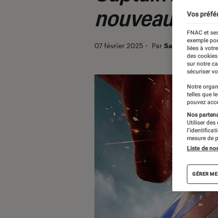
nouveau dépa
Vos préfé
FNAC et ses
exemple pou
07 février 2025
・
Par
Sarah Dupont
liées à votr
des cookies
sur notre c
sécuriser vo
Notre organ
telles que l
pouvez acce
Nos partenai
Utiliser des
l’identifica
mesure de p
Liste de no
GÉRER ME