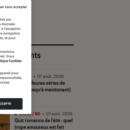
er sans accepter
ires par
es données
 à l’exception
re navigation
te, et pour
ormations,
 plus récents
reil. Vous
tique Cookies.
appareil pour
Séries
•
07 août. 2026
 personnalisés,
Les meilleures séries de
rvices.
2026 (jusqu’à maintenant)
ACCEPTE
Livres / BD
•
07 août. 2026
Quiz romance de l’été : quel
trope amoureux est fait