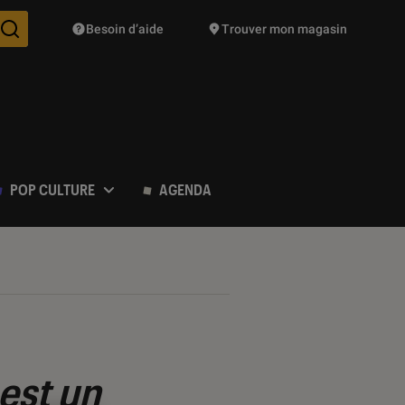
Besoin d’aide
Trouver mon magasin
Des suggestions de produits vont vous être proposées pendant vo
POP CULTURE
AGENDA
est un