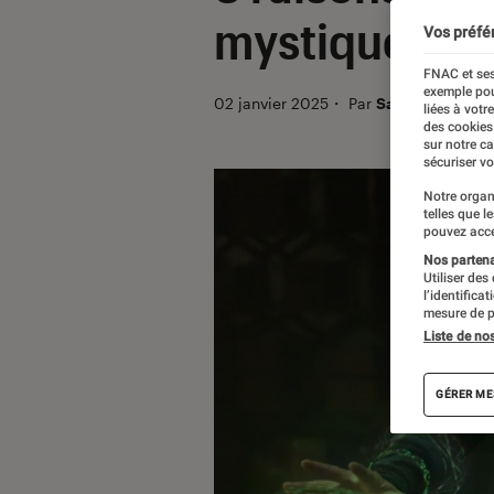
mystique du
Vos préfé
FNAC et ses
exemple pou
02 janvier 2025
・
Par
Sarah Dupont
liées à votr
des cookies
sur notre c
sécuriser vo
Notre organ
telles que l
pouvez acce
Nos partenai
Utiliser des
l’identifica
mesure de p
Liste de no
GÉRER ME