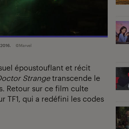
n 2016.
©Marvel
isuel époustouflant et récit
Doctor Strange
transcende le
. Retour sur ce film culte
ur TF1, qui a redéfini les codes