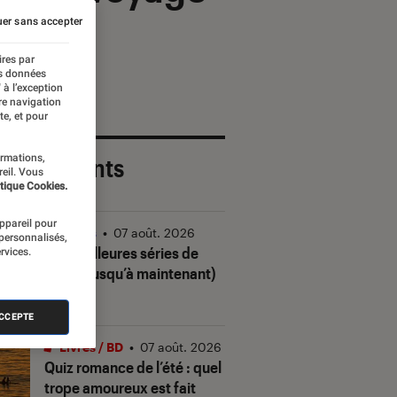
er sans accepter
ires par
es données
 à l’exception
re navigation
te, et pour
ormations,
 plus récents
reil. Vous
tique Cookies.
appareil pour
Séries
•
07 août. 2026
 personnalisés,
Les meilleures séries de
rvices.
2026 (jusqu’à maintenant)
ACCEPTE
Livres / BD
•
07 août. 2026
Quiz romance de l’été : quel
trope amoureux est fait