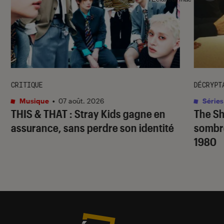
CRITIQUE
DÉCRYPT
Musique
•
07 août. 2026
Séries
THIS & THAT
: Stray Kids gagne en
The S
assurance, sans perdre son identité
sombr
1980