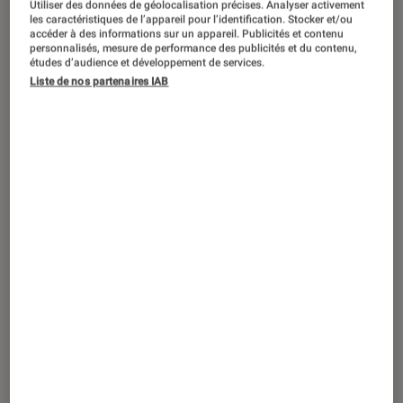
1923
: le préquel de
Yellowstone
est-il
Utiliser des données de géolocalisation précises. Analyser activement
les caractéristiques de l’appareil pour l’identification. Stocker et/ou
inspiré d’une histoire vraie ?
accéder à des informations sur un appareil. Publicités et contenu
personnalisés, mesure de performance des publicités et du contenu,
études d’audience et développement de services.
Liste de nos partenaires IAB