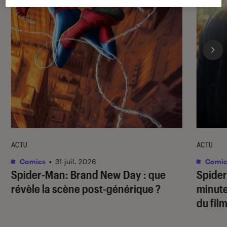
ACTU
ACTU
Comics
•
31 juil. 2026
Comic
Spider-Man: Brand New Day
: que
Spide
révèle la scène post-générique ?
minute
du fil