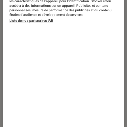
les caractéristiques de l’appareil pour l’identification. Stocker et/ou
Anthony Mackie dans “Brave New World”.
©Walt Disney /
accéder à des informations sur un appareil. Publicités et contenu
Marvel
personnalisés, mesure de performance des publicités et du contenu,
études d’audience et développement de services.
Liste de nos partenaires IAB
Marvel poursuit l’héritage des
Avengers avec un Captain America
inédit et un thriller politique aux
accents géopolitiques. Entre passage
de flambeau et nouvelles tensions
mondiales,
Brave New World
tente de
redéfinir la place du héros étoilé dans
un univers en pleine mutation.
Introduction
Le bouclier change de mains, mais l’héritage
demeure.
Brave New World
, quatrième opus de