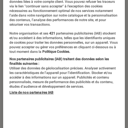
Jean-Pascal Zadi dans “Prosper”, présenté au festival de
données liées à votre compte client. Vous pouvez refuser les traceurs
via le lien "continuer sans accepter" à l’exception des cookies
l'Alpe d'Huez.
©Le pacte
nécessaires au fonctionnement optimal de nos services notamment
l’aide dans votre navigation sur notre catalogue et la personnalisation
des contenus, l’analyse des performances de notre site, et pour
sécuriser vos transactions.
Présenté en compétition au festival de
Notre organisation et ses
421
partenaires publicitaires (IAB) stockent
l’Alpe d’Huez,
Prosper
est reparti
et/ou accèdent à des informations, telles que les identifiants uniques
de cookies pour traiter les données personnelles, sur un appareil. Vous
bredouille de la compétition.
pouvez accepter ou gérer vos préférences en cliquant ci-dessous ou à
tout moment dans la
Politique Cookies.
Toutefois, pour son premier film,
Nos partenaires publicitaires (IAB) traitent des données selon les
Yohann Gloaguen s’empare d’une
finalités suivantes :
Utiliser des données de géolocalisation précises. Analyser activement
comédie fantastique amusante et
les caractéristiques de l’appareil pour l’identification. Stocker et/ou
accéder à des informations sur un appareil. Publicités et contenu
originale. Une histoire de possession à
personnalisés, mesure de performance des publicités et du contenu,
études d’audience et développement de services.
travers une paire de chaussures qui
Liste de nos partenaires IAB
sert d’exploration à l’univers des
sapeurs et dans laquelle Jean-Pascal
Zadi incarne non pas un, mais deux
personnages face à Cindy Bruna.