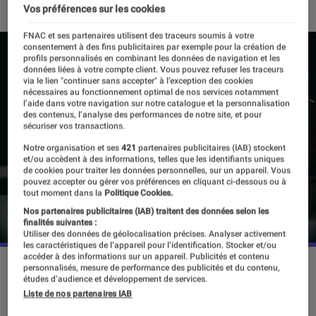
Vos préférences sur les cookies
FNAC et ses partenaires utilisent des traceurs soumis à votre
consentement à des fins publicitaires par exemple pour la création de
profils personnalisés en combinant les données de navigation et les
données liées à votre compte client. Vous pouvez refuser les traceurs
via le lien "continuer sans accepter" à l’exception des cookies
nécessaires au fonctionnement optimal de nos services notamment
l’aide dans votre navigation sur notre catalogue et la personnalisation
des contenus, l’analyse des performances de notre site, et pour
sécuriser vos transactions.
Notre organisation et ses
421
partenaires publicitaires (IAB) stockent
et/ou accèdent à des informations, telles que les identifiants uniques
de cookies pour traiter les données personnelles, sur un appareil. Vous
pouvez accepter ou gérer vos préférences en cliquant ci-dessous ou à
tout moment dans la
Politique Cookies.
Nos partenaires publicitaires (IAB) traitent des données selon les
finalités suivantes :
Utiliser des données de géolocalisation précises. Analyser activement
les caractéristiques de l’appareil pour l’identification. Stocker et/ou
accéder à des informations sur un appareil. Publicités et contenu
Malgré un succès record, le manga est aussi durement
personnalisés, mesure de performance des publicités et du contenu,
études d’audience et développement de services.
frappé par la crise sanitaire actuelle.
©BrandenSkeli
Liste de nos partenaires IAB