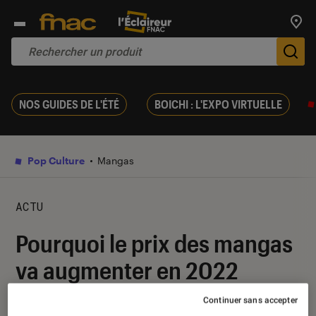
Trouv
De
NOS GUIDES DE L'ÉTÉ
BOICHI : L'EXPO VIRTUELLE
Pop Culture
Mangas
ACTU
Pourquoi le prix des mangas
va augmenter en 2022
Continuer sans accepter
09 décembre 2021
・
Par
Alexandre Manceau