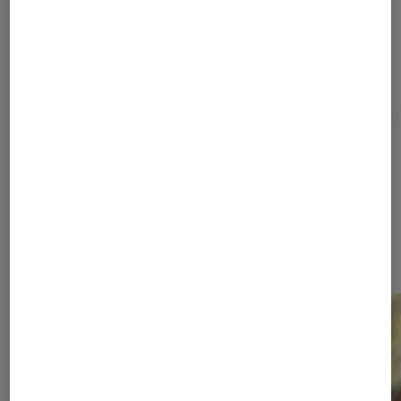
Pour aller plus loin
Comédie
Netflix
Nouveauté
Plateforme
Dernièrement dans Actu Cinéma