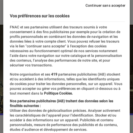
Continuer sans accepter
24 juillet 2023
・
Par
Vincent Oms
Vos préférences sur les cookies
FNAC et ses partenaires utilisent des traceurs soumis à votre
consentement à des fins publicitaires par exemple pour la création de
profils personnalisés en combinant les données de navigation et les
données liées à votre compte client. Vous pouvez refuser les traceurs
via le lien "continuer sans accepter" à l’exception des cookies
nécessaires au fonctionnement optimal de nos services notamment
l’aide dans votre navigation sur notre catalogue et la personnalisation
des contenus, l’analyse des performances de notre site, et pour
sécuriser vos transactions.
Notre organisation et ses
419
partenaires publicitaires (IAB) stockent
et/ou accèdent à des informations, telles que les identifiants uniques
de cookies pour traiter les données personnelles, sur un appareil. Vous
pouvez accepter ou gérer vos préférences en cliquant ci-dessous ou à
tout moment dans la
Politique Cookies.
Nos partenaires publicitaires (IAB) traitent des données selon les
finalités suivantes :
Utiliser des données de géolocalisation précises. Analyser activement
les caractéristiques de l’appareil pour l’identification. Stocker et/ou
accéder à des informations sur un appareil. Publicités et contenu
La série "Lioness" a entamé sa diffusion le 23 juillet sur
personnalisés, mesure de performance des publicités et du contenu,
études d’audience et développement de services.
Paramount+.
©Paramount+