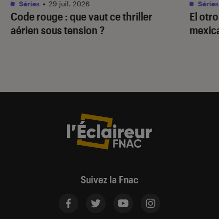
Séries
•
29 juil. 2026
Séries
Code rouge
: que vaut ce thriller
El otr
aérien sous tension ?
mexica
Suivez la Fnac