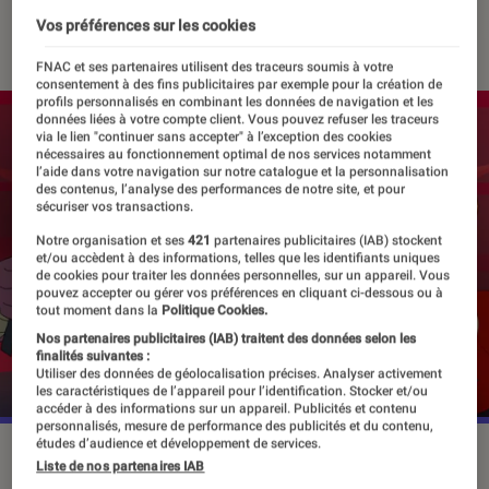
17 juin 2024
Vos préférences sur les cookies
FNAC et ses partenaires utilisent des traceurs soumis à votre
consentement à des fins publicitaires par exemple pour la création de
profils personnalisés en combinant les données de navigation et les
données liées à votre compte client. Vous pouvez refuser les traceurs
via le lien "continuer sans accepter" à l’exception des cookies
nécessaires au fonctionnement optimal de nos services notamment
l’aide dans votre navigation sur notre catalogue et la personnalisation
des contenus, l’analyse des performances de notre site, et pour
sécuriser vos transactions.
Notre organisation et ses
421
partenaires publicitaires (IAB) stockent
et/ou accèdent à des informations, telles que les identifiants uniques
de cookies pour traiter les données personnelles, sur un appareil. Vous
pouvez accepter ou gérer vos préférences en cliquant ci-dessous ou à
tout moment dans la
Politique Cookies.
Nos partenaires publicitaires (IAB) traitent des données selon les
finalités suivantes :
Utiliser des données de géolocalisation précises. Analyser activement
les caractéristiques de l’appareil pour l’identification. Stocker et/ou
accéder à des informations sur un appareil. Publicités et contenu
personnalisés, mesure de performance des publicités et du contenu,
études d’audience et développement de services.
“Dead Cells : Immortalis”, le 19 juin sur ADN.
©ADN
Liste de nos partenaires IAB