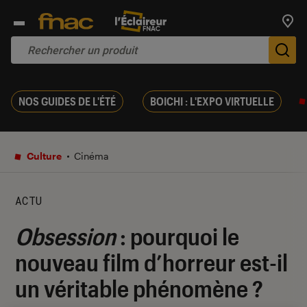
Trouv
De
NOS GUIDES DE L'ÉTÉ
BOICHI : L'EXPO VIRTUELLE
Culture
Cinéma
ACTU
Obsession
: pourquoi le
nouveau film d’horreur est-il
un véritable phénomène ?