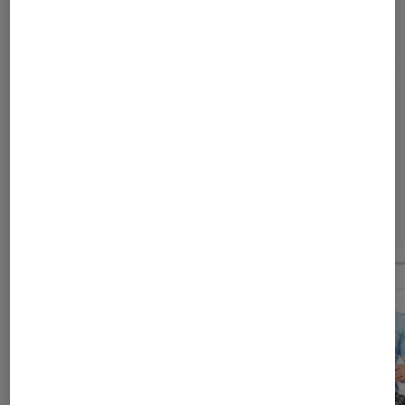
Pour aller plus loin
Horreur
Sortie
Succès
Dernièrement dans Actu Cinéma