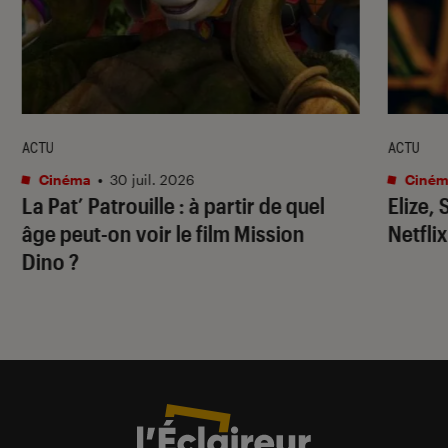
ACTU
ACTU
Cinéma
•
30 juil. 2026
Ciném
La Pat’ Patrouille
: à partir de quel
Elize,
âge peut-on voir le film
Mission
Netflix
Dino
?