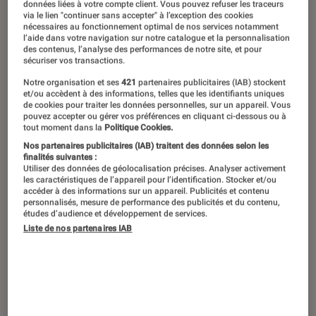
©Kidam & Michigan
données liées à votre compte client. Vous pouvez refuser les traceurs
via le lien "continuer sans accepter" à l’exception des cookies
nécessaires au fonctionnement optimal de nos services notamment
l’aide dans votre navigation sur notre catalogue et la personnalisation
des contenus, l’analyse des performances de notre site, et pour
Le rideau est tombé sur la 79e édition
sécuriser vos transactions.
du Festival de Cannes. Entre grands
Notre organisation et ses
421
partenaires publicitaires (IAB) stockent
et/ou accèdent à des informations, telles que les identifiants uniques
retours de cinéastes majeurs,
de cookies pour traiter les données personnelles, sur un appareil. Vous
révélations internationales et films
pouvez accepter ou gérer vos préférences en cliquant ci-dessous ou à
tout moment dans la
Politique Cookies.
déjà annoncés comme les
Nos partenaires publicitaires (IAB) traitent des données selon les
finalités suivantes :
événements de l’année, le palmarès
Utiliser des données de géolocalisation précises. Analyser activement
2026 dessine les contours d’une belle
les caractéristiques de l’appareil pour l’identification. Stocker et/ou
accéder à des informations sur un appareil. Publicités et contenu
année de cinéma. De Cristian Mungiu
personnalisés, mesure de performance des publicités et du contenu,
études d’audience et développement de services.
à Ryûsuke Hamaguchi en passant par
Liste de nos partenaires IAB
Andreï Zviaguintsev, voici le calendrier
des sorties des films cannois qu’il
faudra absolument surveiller.