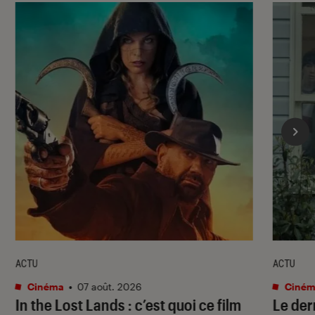
ACTU
ACTU
Cinéma
•
07 août. 2026
Ciném
In the Lost Lands
: c’est quoi ce film
Le der