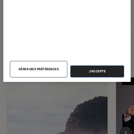
Pour aller plus loin
Cannes
Cinéma
Festival de Cannes
Film
Sur le même thème
GÉRER MES PRÉFÉRENCES
J'ACCEPTE