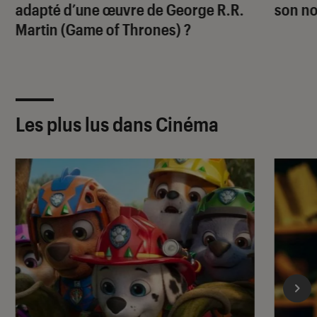
adapté d’une œuvre de George R.R.
son no
Martin (
Game of Thrones
) ?
Les plus lus dans Cinéma