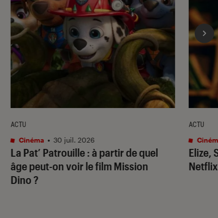
ACTU
ACTU
Cinéma
•
30 juil. 2026
Ciném
La Pat’ Patrouille
: à partir de quel
Elize,
âge peut-on voir le film
Mission
Netflix
Dino
?