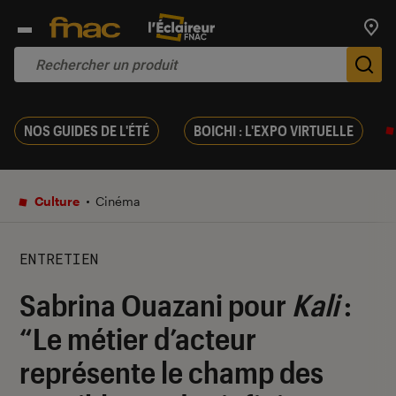
Trouv
De
NOS GUIDES DE L'ÉTÉ
BOICHI : L'EXPO VIRTUELLE
Culture
Cinéma
ENTRETIEN
Sabrina Ouazani pour
Kali
:
“Le métier d’acteur
représente le champ des