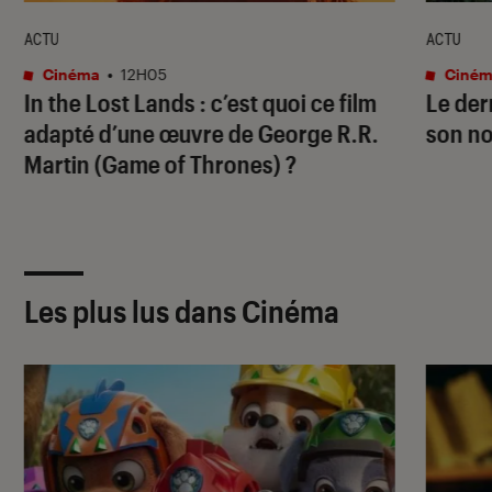
ACTU
ACTU
Cinéma
•
12H05
Ciném
In the Lost Lands
: c’est quoi ce film
Le der
adapté d’une œuvre de George R.R.
son no
Martin (
Game of Thrones
) ?
Les plus lus dans Cinéma