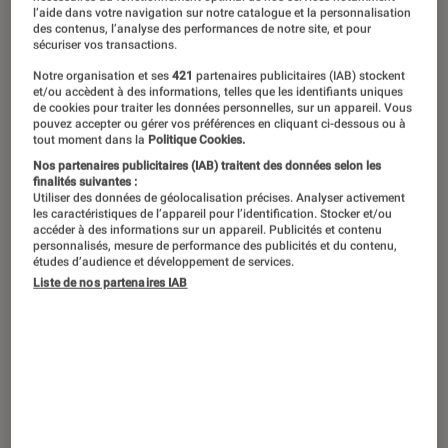
Sabrina Ouazani dans le film d'action “Kali”, disponible
l’aide dans votre navigation sur notre catalogue et la personnalisation
depuis le 31 mai sur Amazon Prime Video.
©Desirée do
des contenus, l’analyse des performances de notre site, et pour
sécuriser vos transactions.
Valle
Notre organisation et ses
421
partenaires publicitaires (IAB) stockent
et/ou accèdent à des informations, telles que les identifiants uniques
de cookies pour traiter les données personnelles, sur un appareil. Vous
Sabrina Ouazani prête ses traits à Lisa
pouvez accepter ou gérer vos préférences en cliquant ci-dessous ou à
tout moment dans la
Politique Cookies.
dans
Kali
, le nouveau film d’action
Nos partenaires publicitaires (IAB) traitent des données selon les
d’Amazon Prime Video. À l’occasion de
finalités suivantes :
Utiliser des données de géolocalisation précises. Analyser activement
sa sortie ce 31 mai,
L’Éclaireur
a
les caractéristiques de l’appareil pour l’identification. Stocker et/ou
accéder à des informations sur un appareil. Publicités et contenu
rencontré la comédienne afin de
personnalisés, mesure de performance des publicités et du contenu,
études d’audience et développement de services.
revenir sur son personnage, le
Liste de nos partenaires IAB
tournage du film et sa préparation.
Les spectateurs vous associent à la
comédie aujourd’hui. Pourquoi