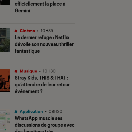
officiellement la place à
Gemini
Cinéma
•
10H35
Le dernier refuge
: Netflix
dévoile son nouveau thriller
fantastique
Musique
•
10H30
Stray Kids,
THIS & THAT
:
qu’attendre de leur retour
événement ?
Application
•
09H20
WhatsApp muscle ses
discussions de groupe avec
des fonctions très