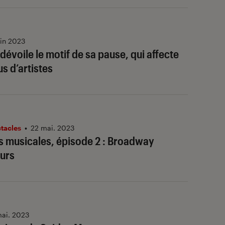
uin 2023
évoile le motif de sa pause, qui affecte
us d’artistes
ctacles
•
22 mai. 2023
 musicales, épisode 2 : Broadway
ours
ai. 2023