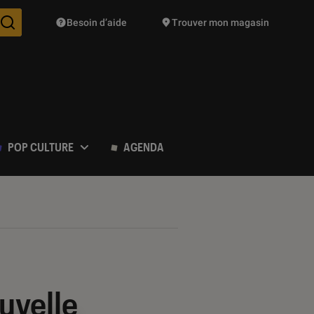
Besoin d’aide
Trouver mon magasin
Des suggestions de produits vont vous être proposées pendant vo
POP CULTURE
AGENDA
uvelle