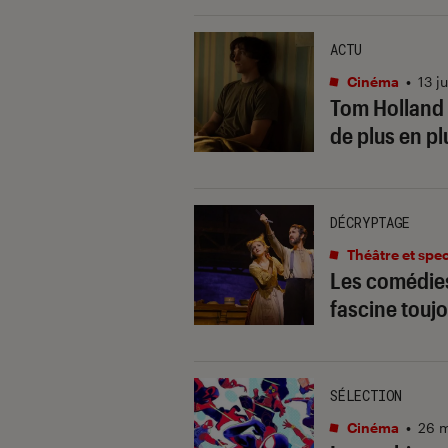
ACTU
Cinéma
•
13 j
Tom Holland d
de plus en pl
DÉCRYPTAGE
Théâtre et spe
Les comédies
fascine touj
SÉLECTION
Cinéma
•
26 m