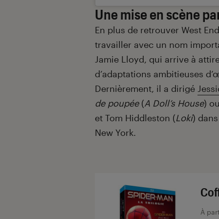
Une mise en scène par
En plus de retrouver West End
travailler avec un nom impor
Jamie Lloyd, qui arrive à atti
d’adaptations ambitieuses d’œ
Dernièrement, il a dirigé
Jess
de poupée
(
A Doll’s House
) o
et Tom Hiddleston (
Loki
) dan
New York.
Cof
À par