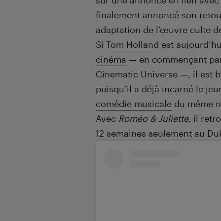
sur une annonce en lien avec 
finalement annoncé son retou
adaptation de l’œuvre culte 
Si
Tom Holland
est aujourd’hu
cinéma
— en commençant par s
Cinematic Universe —, il est b
puisqu’il a déjà incarné le jeu
comédie musicale
du même nom
Avec
Roméo & Juliette
, il ret
12 semaines seulement au Duke