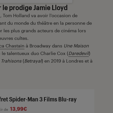
 le prodige Jamie Lloyd
, Tom Holland va avoir l’occasion de
tant du monde du théâtre en la personne de
rer les plus grands acteurs de cinéma lors
uvres cultes.
ica Chastain
à Broadway dans
Une Maison
u le talentueux duo Charlie Cox (
Daredevil
)
s
Trahisons
(
Betrayal
) en 2019 à Londres et à
fret Spider-Man 3 Films Blu-ray
13,99€
tir de