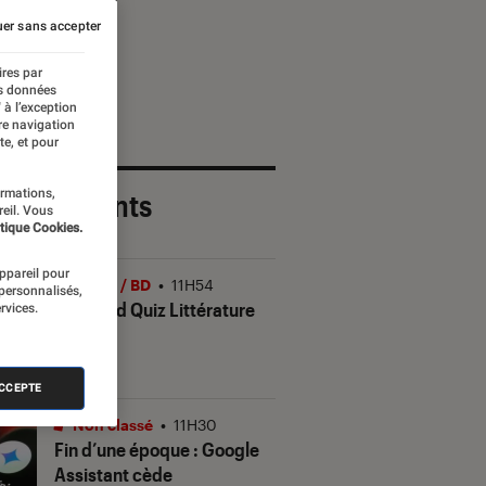
re
er sans accepter
ires par
es données
 à l’exception
re navigation
te, et pour
ormations,
 plus récents
reil. Vous
tique Cookies.
appareil pour
Livres / BD
•
11H54
 personnalisés,
Le Grand Quiz Littérature
rvices.
de l’été
ACCEPTE
Non classé
•
11H30
Fin d’une époque : Google
Assistant cède