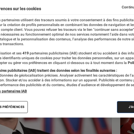
e la pièce de Shakespea
Continu
rences sur les cookies
 partenaires utilisent des traceurs soumis à votre consentement à des fins publicita
r la création de profils personnalisés en combinant les données de navigation et l
e compte client. Vous pouvez refuser les traceurs via le lien "continuer sans accepter"
 nécessaires au fonctionnement optimal de nos services notamment l’aide dans vot
atalogue et la personnalisation des contenus, l’analyse des performances de notre si
s transactions.
isation et ses
419
partenaires publicitaires (IAB) stockent et/ou accèdent à des inf
Les
es identifiants uniques de cookies pour traiter les données personnelles, sur un appa
pter ou gérer vos préférences en cliquant ci-dessous ou à tout moment dans la
Poli
res publicitaires (IAB) traitent des données selon les finalités suivantes :
 données de géolocalisation précises. Analyser activement les caractéristiques de l’
tion. Stocker et/ou accéder à des informations sur un appareil. Publicités et contenu
erformance des publicités et du contenu, études d’audience et développement de se
s partenaires IAB
S PRÉFÉRENCES
J'