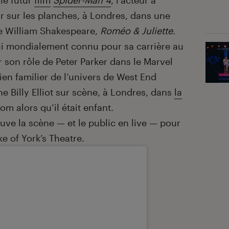
le futur
film
Spider-Man 4
, l’acteur a
r sur les planches, à Londres, dans une
de William Shakespeare,
Roméo & Juliette
.
i mondialement connu pour sa carrière au
on rôle de Peter Parker dans le Marvel
ien familier de l’univers de West End
ne Billy Elliot sur scène, à Londres, dans
la
 alors qu’il était enfant.
rouve la scène — et le public en live — pour
 of York’s Theatre.