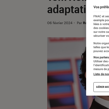
adaptation d
Vos préfé
FNAC et ses
exemple pou
06 février 2024
・
Par
Robin Negre
liées à votr
des cookies
sur notre c
sécuriser vo
Notre organ
telles que l
pouvez acce
Nos partenai
Utiliser des
l’identifica
mesure de p
Liste de no
GÉRER ME