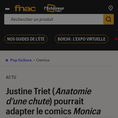
Trouv
De
NOS GUIDES DE L'ÉTÉ
BOICHI : L'EXPO VIRTUELLE
Pop Culture
Comics
ACTU
Justine Triet (
Anatomie
d’une chute
) pourrait
adapter le comics
Monica