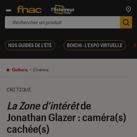
Trouv
De
NOS GUIDES DE L'ÉTÉ
BOICHI : L'EXPO VIRTUELLE
Culture
Cinéma
CRITIQUE
La Zone d’intérêt
de
Jonathan Glazer : caméra(s)
cachée(s)