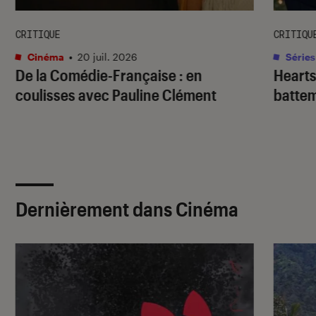
CRITIQUE
CRITIQU
Cinéma
•
20 juil. 2026
Séries
De la Comédie-Française
: en
Hearts
coulisses avec Pauline Clément
batte
Dernièrement dans Cinéma