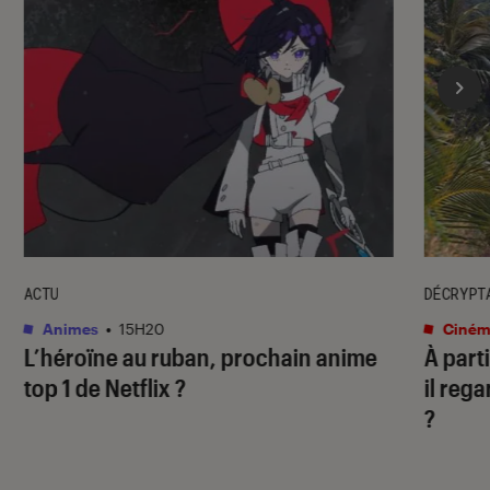
ACTU
DÉCRYPT
Animes
•
15H20
Ciném
L’héroïne au ruban
, prochain anime
À part
top 1 de Netflix ?
il rega
?