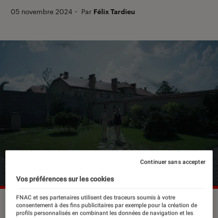
05 novembre 2024
・
Par
Félix Tardieu
Continuer sans accepter
Vos préférences sur les cookies
FNAC et ses partenaires utilisent des traceurs soumis à votre
“La Zone d'intérêt” est attendu dans les salles obscures le 31
consentement à des fins publicitaires par exemple pour la création de
janvier 2024.
©Leonine
profils personnalisés en combinant les données de navigation et les