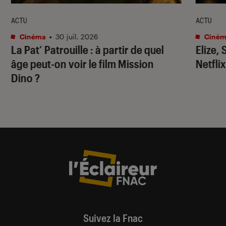
ACTU
ACTU
Cinéma
•
30 juil. 2026
Ciném
La Pat’ Patrouille
: à partir de quel
Elize,
âge peut-on voir le film
Mission
Netflix
Dino
?
Suivez la Fnac