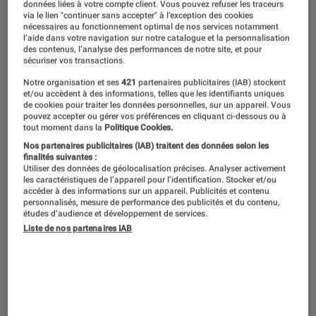
données liées à votre compte client. Vous pouvez refuser les traceurs
via le lien "continuer sans accepter" à l’exception des cookies
nécessaires au fonctionnement optimal de nos services notamment
l’aide dans votre navigation sur notre catalogue et la personnalisation
Grand Prix du 76e Festival de Cannes
des contenus, l’analyse des performances de notre site, et pour
sécuriser vos transactions.
et prétendant à l’Oscar du meilleur
Notre organisation et ses
421
partenaires publicitaires (IAB) stockent
film, le dernier long-métrage de
et/ou accèdent à des informations, telles que les identifiants uniques
Jonathan Glazer braque sa caméra sur
de cookies pour traiter les données personnelles, sur un appareil. Vous
pouvez accepter ou gérer vos préférences en cliquant ci-dessous ou à
le mal absolu qui transparaît dans le
tout moment dans la
Politique Cookies.
Nos partenaires publicitaires (IAB) traitent des données selon les
quotidien d’un commandant SS et de
finalités suivantes :
sa famille au pied du camp
Utiliser des données de géolocalisation précises. Analyser activement
les caractéristiques de l’appareil pour l’identification. Stocker et/ou
d’Auschwitz-Birkenau. Un film dont le
accéder à des informations sur un appareil. Publicités et contenu
personnalisés, mesure de performance des publicités et du contenu,
dispositif, dans un premier temps,
études d’audience et développement de services.
Liste de nos partenaires IAB
sidère, avant de finalement ployer
sous son propre poids.
Introduction
Réalisateur britannique originellement issu de