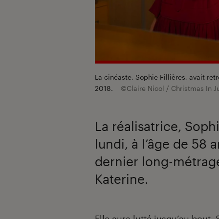
La cinéaste, Sophie Fillières, avait ret
2018.
©Claire Nicol / Christmas In J
La réalisatrice, Soph
lundi, à l’âge de 58 
dernier long-métrage
Katerine.
Introduction
Elle aura lutté jusqu’au bout. 