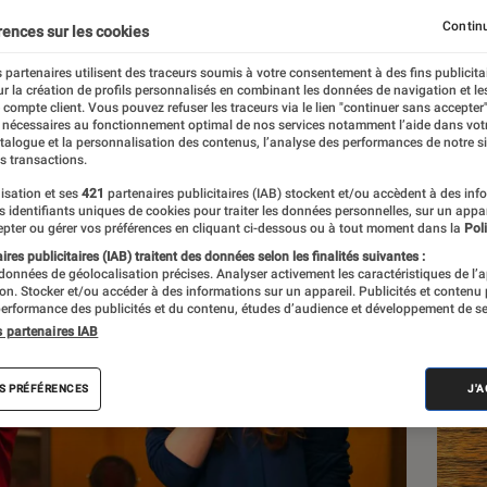
Continu
rences sur les cookies
 partenaires utilisent des traceurs soumis à votre consentement à des fins publicita
r la création de profils personnalisés en combinant les données de navigation et l
e compte client. Vous pouvez refuser les traceurs via le lien "continuer sans accepter"
 nécessaires au fonctionnement optimal de nos services notamment l’aide dans vot
atalogue et la personnalisation des contenus, l’analyse des performances de notre si
s transactions.
isation et ses
421
partenaires publicitaires (IAB) stockent et/ou accèdent à des inf
Les
es identifiants uniques de cookies pour traiter les données personnelles, sur un appa
pter ou gérer vos préférences en cliquant ci-dessous ou à tout moment dans la
Poli
res publicitaires (IAB) traitent des données selon les finalités suivantes :
 données de géolocalisation précises. Analyser activement les caractéristiques de l’
tion. Stocker et/ou accéder à des informations sur un appareil. Publicités et contenu
erformance des publicités et du contenu, études d’audience et développement de se
s partenaires IAB
S PRÉFÉRENCES
J'