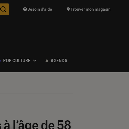
Besoin d’aide
Trouver mon magasin
Des suggestions de produits vont vous être proposées pendant vo
POP CULTURE
AGENDA
s à l’âge de 58