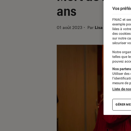
ans
Vos préfé
FNAC et ses
exemple pou
01 août 2023
・
Par
Lisa Muratore
liées à votr
des cookies
sur notre c
sécuriser vo
Notre organ
telles que l
pouvez acce
Nos partenai
Utiliser des
l’identifica
mesure de p
Liste de no
GÉRER ME