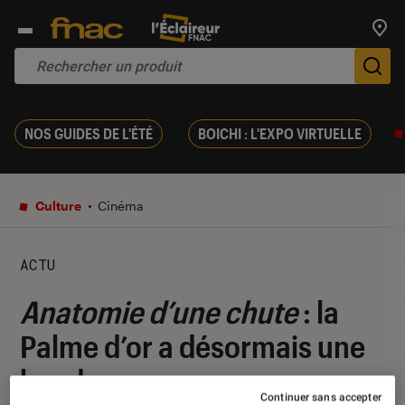
Trouv
De
NOS GUIDES DE L'ÉTÉ
BOICHI : L'EXPO VIRTUELLE
Culture
Cinéma
ACTU
Anatomie d’une chute
: la
Palme d’or a désormais une
bande-annonce
Continuer sans accepter