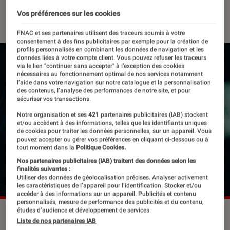
16 juin 2023
・
Par
Edouard Lebigre
Vos préférences sur les cookies
FNAC et ses partenaires utilisent des traceurs soumis à votre
consentement à des fins publicitaires par exemple pour la création de
profils personnalisés en combinant les données de navigation et les
données liées à votre compte client. Vous pouvez refuser les traceurs
via le lien "continuer sans accepter" à l’exception des cookies
nécessaires au fonctionnement optimal de nos services notamment
l’aide dans votre navigation sur notre catalogue et la personnalisation
des contenus, l’analyse des performances de notre site, et pour
sécuriser vos transactions.
Notre organisation et ses
421
partenaires publicitaires (IAB) stockent
et/ou accèdent à des informations, telles que les identifiants uniques
de cookies pour traiter les données personnelles, sur un appareil. Vous
pouvez accepter ou gérer vos préférences en cliquant ci-dessous ou à
tout moment dans la
Politique Cookies.
Nos partenaires publicitaires (IAB) traitent des données selon les
finalités suivantes :
Utiliser des données de géolocalisation précises. Analyser activement
les caractéristiques de l’appareil pour l’identification. Stocker et/ou
accéder à des informations sur un appareil. Publicités et contenu
personnalisés, mesure de performance des publicités et du contenu,
études d’audience et développement de services.
Sandra Hüller incarne une autrice allemande accusée du
Liste de nos partenaires IAB
meurtre de son mari.
©Les Films Pelléas Les Films de