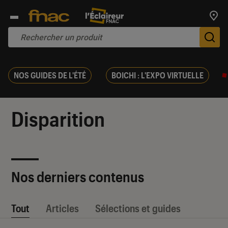
Trouv
De
NOS GUIDES DE L'ÉTÉ
BOICHI : L'EXPO VIRTUELLE
Disparition
Nos derniers contenus
Tout
Articles
Sélections et guides