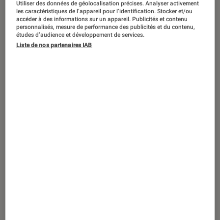
Utiliser des données de géolocalisation précises. Analyser activement
ACTU
les caractéristiques de l’appareil pour l’identification. Stocker et/ou
accéder à des informations sur un appareil. Publicités et contenu
Cinéma
•
04 juin 2026
personnalisés, mesure de performance des publicités et du contenu,
Mort de Marjane Satrapi : de
études d’audience et développement de services.
« Persepolis » aux Oscars, disparition
Liste de nos partenaires IAB
d’une artiste totale