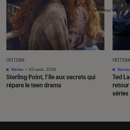
l'Éclaireur fnac">
CRITIQUE
CRITIQU
Séries
•
05 août. 2026
Séries
Sterling Point
, l’île aux secrets qui
Ted L
répare le teen drama
retour
séries