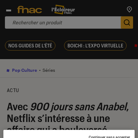
Trouv
De
NOS GUIDES DE L'ÉTÉ
BOICHI : L'EXPO VIRTUELLE
Pop Culture
Séries
ACTU
Avec
900 jours sans Anabel
,
Netflix s’intéresse à une
affaire qui a bouleversé
Continuer sans accepter