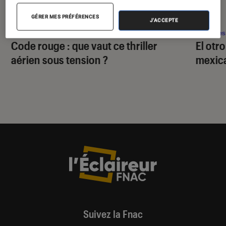
ACTU
ACTU
GÉRER MES PRÉFÉRENCES
J'ACCEPTE
Séries
•
29 juil. 2026
Séries
Code rouge
: que vaut ce thriller
El otr
aérien sous tension ?
mexica
Suivez la Fnac