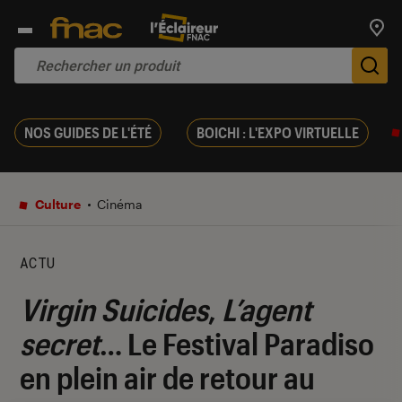
Trouv
De
NOS GUIDES DE L'ÉTÉ
BOICHI : L'EXPO VIRTUELLE
Culture
Cinéma
ACTU
Virgin Suicides
,
L’agent
secret
… Le Festival Paradiso
en plein air de retour au