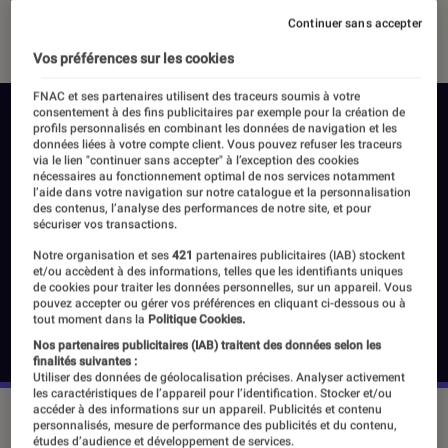
04 avril 2023
・
Par
Vincent Oms
Continuer sans accepter
Vos préférences sur les cookies
FNAC et ses partenaires utilisent des traceurs soumis à votre
consentement à des fins publicitaires par exemple pour la création de
profils personnalisés en combinant les données de navigation et les
données liées à votre compte client. Vous pouvez refuser les traceurs
via le lien "continuer sans accepter" à l’exception des cookies
nécessaires au fonctionnement optimal de nos services notamment
l’aide dans votre navigation sur notre catalogue et la personnalisation
des contenus, l’analyse des performances de notre site, et pour
sécuriser vos transactions.
Notre organisation et ses
421
partenaires publicitaires (IAB) stockent
et/ou accèdent à des informations, telles que les identifiants uniques
de cookies pour traiter les données personnelles, sur un appareil. Vous
pouvez accepter ou gérer vos préférences en cliquant ci-dessous ou à
tout moment dans la
Politique Cookies.
Nos partenaires publicitaires (IAB) traitent des données selon les
finalités suivantes :
Utiliser des données de géolocalisation précises. Analyser activement
les caractéristiques de l’appareil pour l’identification. Stocker et/ou
accéder à des informations sur un appareil. Publicités et contenu
Le film "Blue Beetle" est sorti au cinéma le 16 août.
©DC
personnalisés, mesure de performance des publicités et du contenu,
Comics
études d’audience et développement de services.