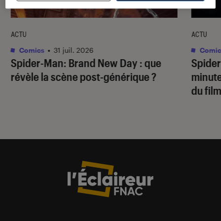
ACTU
ACTU
Comics
•
31 juil. 2026
Comic
Spider-Man: Brand New Day
: que
Spide
révèle la scène post-générique ?
minute
du fil