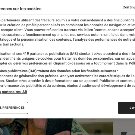
Continu
rences sur les cookies
 partenaires utilisent des traceurs soumis à votre consentement à des fins publicita
r la création de profils personnalisés en combinant les données de navigation et l
e compte client. Vous pouvez refuser les traceurs via le lien "continuer sans accepter"
 nécessaires au fonctionnement optimal de nos services notamment l’aide dans vot
atalogue et la personnalisation des contenus, l’analyse des performances de notre si
s transactions.
isation et ses
419
partenaires publicitaires (IAB) stockent et/ou accèdent à des inf
Les
es identifiants uniques de cookies pour traiter les données personnelles, sur un appa
pter ou gérer vos préférences en cliquant ci-dessous ou à tout moment dans la
Poli
res publicitaires (IAB) traitent des données selon les finalités suivantes :
 données de géolocalisation précises. Analyser activement les caractéristiques de l’
tion. Stocker et/ou accéder à des informations sur un appareil. Publicités et contenu
erformance des publicités et du contenu, études d’audience et développement de se
s partenaires IAB
S PRÉFÉRENCES
J'