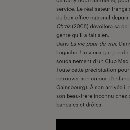
de
Dany Boon
lui-même, pour 
service. Le réalisateur françai
du box-office national depuis 
Ch’tis
(2008) dévoilera sa de
genre qu’il a fait sien.
Dans
La vie pour de vrai
, Dan
Lagache. Un vieux garçon de
soudainement d’un Club Med me
Toute cette précipitation pour
retrouver son amour d’enfance
Gainsbourg
). À son arrivée i
son beau-frère inconnu chez q
bancales et drôles.