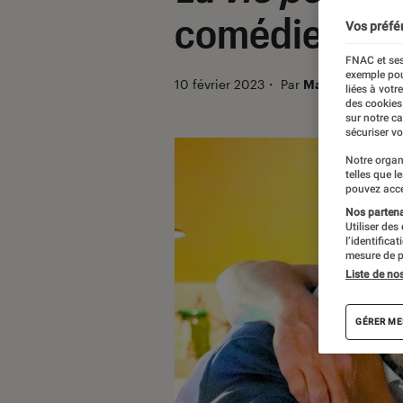
comédie
Vos préfé
FNAC et ses
exemple pou
10 février 2023
・
Par
Margaux Seux
liées à votr
des cookies
sur notre c
sécuriser vo
Notre organ
telles que l
pouvez acce
Nos partenai
Utiliser des
l’identifica
mesure de p
Liste de no
GÉRER ME