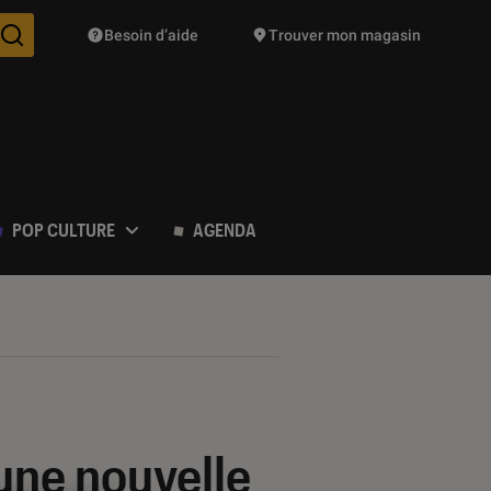
Besoin d’aide
Trouver mon magasin
Des suggestions de produits vont vous être proposées pendant vo
POP CULTURE
AGENDA
une nouvelle