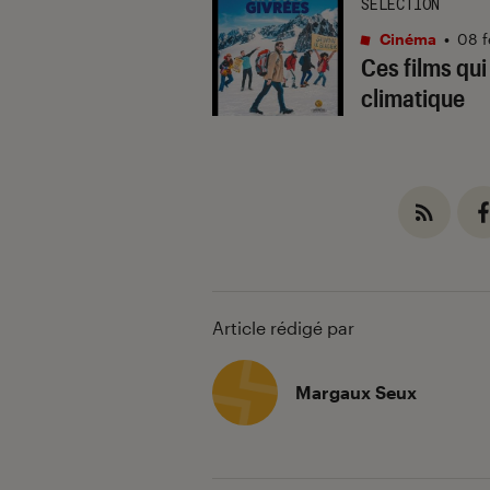
SÉLECTION
Cinéma
•
08 f
Ces films qu
climatique
Article rédigé par
Margaux Seux