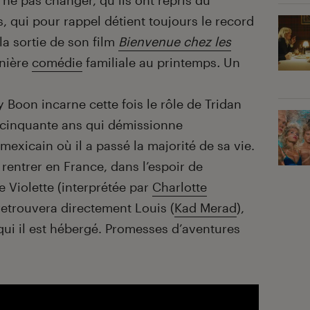
ne pas changer, qu’ils ont repris du
s, qui pour rappel détient toujours le record
la sortie de son film
Bienvenue chez les
rnière
comédie
familiale au printemps
.
Un
y Boon incarne cette fois le rôle de Tridan
 cinquante ans qui démissionne
xicain où il a passé la majorité de sa vie.
 rentrer en France, dans l’espoir de
 Violette (interprétée par
Charlotte
l retrouvera directement Louis (
Kad Merad
),
ui il est hébergé. Promesses d’aventures