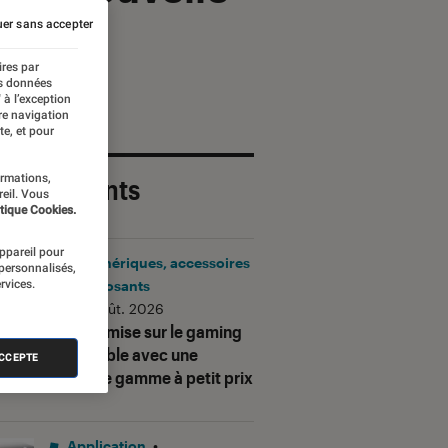
er sans accepter
ires par
es données
 à l’exception
re navigation
te, et pour
ormations,
 plus récents
reil. Vous
tique Cookies.
appareil pour
Périphériques, accessoires
 personnalisés,
rvices.
et composants
•
06 août. 2026
Corsair mise sur le gaming
accessible avec une
ACCEPTE
nouvelle gamme à petit prix
Application
•