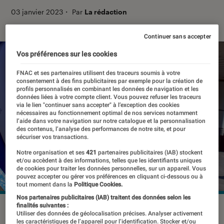
03 janvier 2023
・
Par
La rédaction
Continuer sans accepter
Vos préférences sur les cookies
FNAC et ses partenaires utilisent des traceurs soumis à votre
consentement à des fins publicitaires par exemple pour la création de
profils personnalisés en combinant les données de navigation et les
données liées à votre compte client. Vous pouvez refuser les traceurs
via le lien "continuer sans accepter" à l’exception des cookies
nécessaires au fonctionnement optimal de nos services notamment
l’aide dans votre navigation sur notre catalogue et la personnalisation
des contenus, l’analyse des performances de notre site, et pour
sécuriser vos transactions.
Notre organisation et ses
421
partenaires publicitaires (IAB) stockent
et/ou accèdent à des informations, telles que les identifiants uniques
de cookies pour traiter les données personnelles, sur un appareil. Vous
pouvez accepter ou gérer vos préférences en cliquant ci-dessous ou à
tout moment dans la
Politique Cookies.
Nos partenaires publicitaires (IAB) traitent des données selon les
finalités suivantes :
©Mathieu LE MAUFF/Shutterstock
Utiliser des données de géolocalisation précises. Analyser activement
les caractéristiques de l’appareil pour l’identification. Stocker et/ou