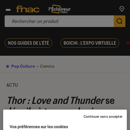
Trouv
De
NOS GUIDES DE L'ÉTÉ
BOICHI : L'EXPO VIRTUELLE
Pop Culture
Comics
ACTU
Thor : Love and Thunder
se
dévoile à travers des images
Continuer sans accepter
inédites
Vos préférences sur les cookies