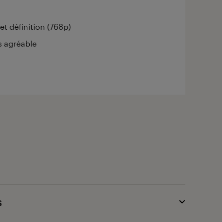
) et définition (768p)
s agréable
s