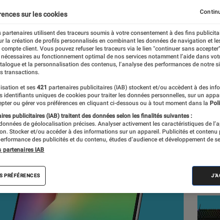
ris du globe-trotter peu
Continu
rences sur les cookies
 partenaires utilisent des traceurs soumis à votre consentement à des fins publicita
r la création de profils personnalisés en combinant les données de navigation et l
 rédaction
e compte client. Vous pouvez refuser les traceurs via le lien "continuer sans accepter"
 nécessaires au fonctionnement optimal de nos services notamment l’aide dans vot
nt réalisés en toute indépendance du commerce ou des fabricants de
atalogue et la personnalisation des contenus, l’analyse des performances de notre si
expertise, et aux équipements de mesures les plus précis. Pour en s
s transactions.
tre
comparateur
.
isation et ses
421
partenaires publicitaires (IAB) stockent et/ou accèdent à des inf
es identifiants uniques de cookies pour traiter les données personnelles, sur un appa
pter ou gérer vos préférences en cliquant ci-dessous ou à tout moment dans la
Poli
res publicitaires (IAB) traitent des données selon les finalités suivantes :
 données de géolocalisation précises. Analyser activement les caractéristiques de l’
Nos
tion. Stocker et/ou accéder à des informations sur un appareil. Publicités et contenu
erformance des publicités et du contenu, études d’audience et développement de se
Inf
s partenaires IAB
VOIR T
S PRÉFÉRENCES
J'