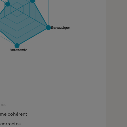
aphique sont à retrouver dans l'onglet "Détail des so
ris
mme cohérent
 correctes