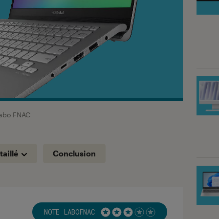
abo FNAC
taillé
Conclusion
NOTE LABOFNAC
Noté 3 étoiles sur 5