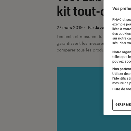
kit tout-comp
Vos préfé
FNAC et ses
exemple pou
27 mars 2019
・
Par
Javare Traoré, La
liées à votr
des cookies
Les tests et mesures du Labo Fnac so
sur notre c
garantissent les mesures grâce à leur 
sécuriser vo
comparer tous les produits, visitez no
Notre organ
telles que l
pouvez acce
Nos partenai
Utiliser des
l’identifica
mesure de p
Liste de no
GÉRER ME