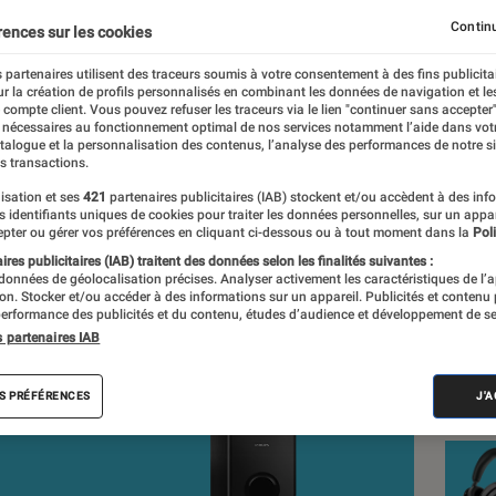
ine à performer
Continu
rences sur les cookies
 partenaires utilisent des traceurs soumis à votre consentement à des fins publicita
r la création de profils personnalisés en combinant les données de navigation et l
a rédaction
e compte client. Vous pouvez refuser les traceurs via le lien "continuer sans accepter"
 nécessaires au fonctionnement optimal de nos services notamment l’aide dans vot
nt réalisés en toute indépendance du commerce ou des fabricants de
atalogue et la personnalisation des contenus, l’analyse des performances de notre si
expertise, et aux équipements de mesures les plus précis. Pour en s
s transactions.
tre
comparateur
.
isation et ses
421
partenaires publicitaires (IAB) stockent et/ou accèdent à des inf
es identifiants uniques de cookies pour traiter les données personnelles, sur un appa
pter ou gérer vos préférences en cliquant ci-dessous ou à tout moment dans la
Poli
res publicitaires (IAB) traitent des données selon les finalités suivantes :
 données de géolocalisation précises. Analyser activement les caractéristiques de l’
Nos 
tion. Stocker et/ou accéder à des informations sur un appareil. Publicités et contenu
erformance des publicités et du contenu, études d’audience et développement de se
Lab
s partenaires IAB
VOIR T
S PRÉFÉRENCES
J'