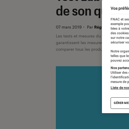
de son qui pe
Vos préfé
FNAC et ses
exemple pou
07 mars 2019
・
Par
Régis Bertrand, L
liées à votr
des cookies
Les tests et mesures du Labo Fnac so
sur notre c
garantissent les mesures grâce à leur 
sécuriser vo
comparer tous les produits, visitez no
Notre organ
telles que l
pouvez acce
Nos partenai
Utiliser des
l’identifica
mesure de p
Liste de no
GÉRER ME