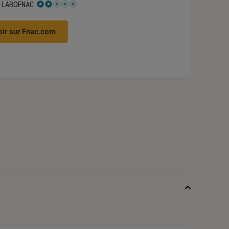
 LABOFNAC
 2 étoiles sur 5
oir sur Fnac.com