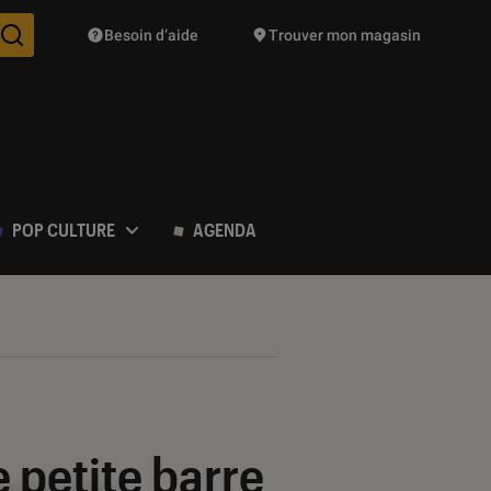
Besoin d’aide
Trouver mon magasin
Des suggestions de produits vont vous être proposées pendant vo
POP CULTURE
AGENDA
e petite barre