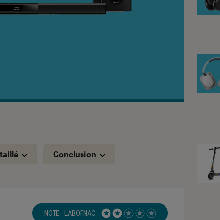
taillé
Conclusion
NOTE LABOFNAC
Noté 2 étoiles sur 5