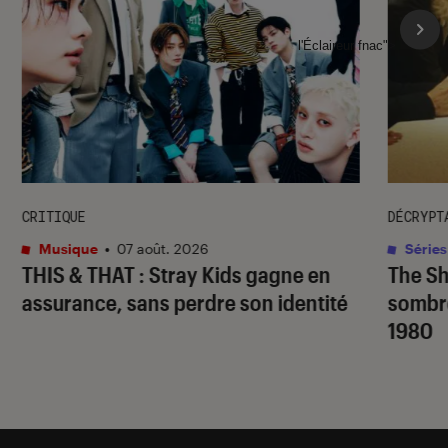
l'Éclaireur fnac">
CRITIQUE
DÉCRYPT
Musique
•
07 août. 2026
Séries
THIS & THAT
: Stray Kids gagne en
The S
assurance, sans perdre son identité
sombr
1980