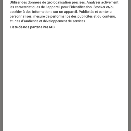
Utiliser des données de géolocalisation précises. Analyser activement
Tech
•
24 mar. 2026
les caractéristiques de l’appareil pour l’identification. Stocker et/ou
Philips OLED 2026 : premiers téléviseurs
accéder à des informations sur un appareil. Publicités et contenu
personnalisés, mesure de performance des publicités et du contenu,
OLED au monde avec Dolby Vision 2
études d’audience et développement de services.
Max, AmbiScape et l’adieu définitif à
Liste de nos partenaires IAB
Google TV