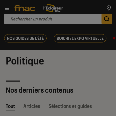
Trouv
De
NOS GUIDES DE L'ÉTÉ
BOICHI : L'EXPO VIRTUELLE
Politique
Nos derniers contenus
Tout
Articles
Sélections et guides