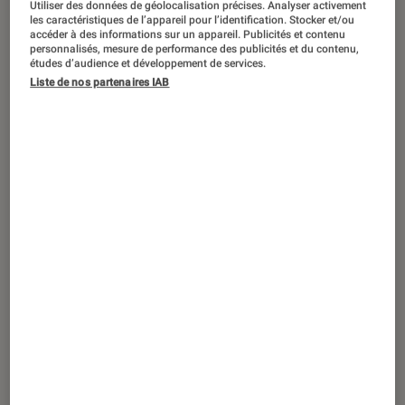
Utiliser des données de géolocalisation précises. Analyser activement
ENTRETIEN
les caractéristiques de l’appareil pour l’identification. Stocker et/ou
accéder à des informations sur un appareil. Publicités et contenu
Livres / BD
•
08 mar. 2025
personnalisés, mesure de performance des publicités et du contenu,
Maiwenn Alix pour
Liberté oblige
: “Je
études d’audience et développement de services.
Liste de nos partenaires IAB
devais parler de la relation incestueuse
entre la communication et le pouvoir”