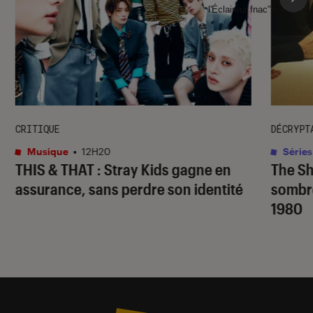
l'Éclaireur fnac">
CRITIQUE
DÉCRYPT
Musique
•
12H20
Séries
THIS & THAT
: Stray Kids gagne en
The S
assurance, sans perdre son identité
sombr
1980