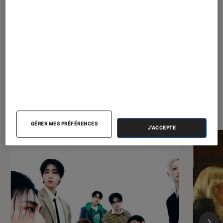
À la une de
VOIR TOUT
l'Éclaireur FNAC
GÉRER MES PRÉFÉRENCES
J'ACCEPTE