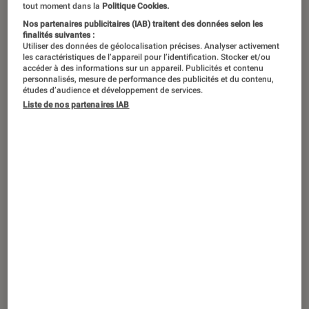
tout moment dans la
Politique Cookies.
Nos partenaires publicitaires (IAB) traitent des données selon les
Avoir une conscience politique, c’est
finalités suivantes :
aussi savoir jouer. Militantisme,
Utiliser des données de géolocalisation précises. Analyser activement
les caractéristiques de l’appareil pour l’identification. Stocker et/ou
résistance face à la dictature, combat
accéder à des informations sur un appareil. Publicités et contenu
personnalisés, mesure de performance des publicités et du contenu,
contre le fascisme et le sexisme…
études d’audience et développement de services.
Liste de nos partenaires IAB
Voici une sélection qui, par définition,
ne fera pas l’unanimité.
1988 : Chirac contre
1
Mitterrand
En 1988, François Mitterrand brigue son
deuxième mandat. Au deuxième tour, il se
retrouve face à son vieil adversaire politique :
Jacques Chirac. Le sommet de la tension de