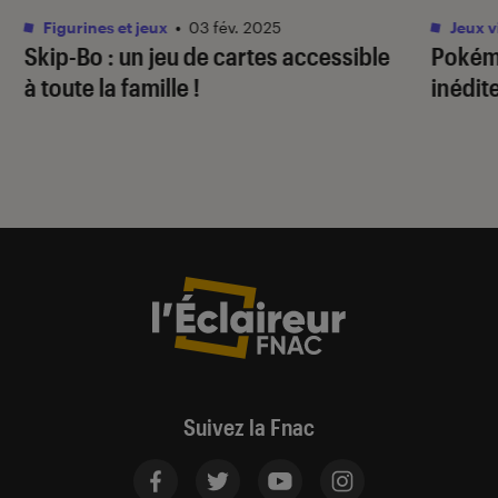
Figurines et jeux
•
03 fév. 2025
Jeux v
Skip-Bo : un jeu de cartes accessible
Pokém
à toute la famille !
inédit
Suivez la Fnac