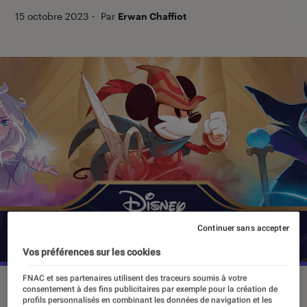
15 octobre 2023
・
Par
Erwan Chaffiot
Continuer sans accepter
Vos préférences sur les cookies
FNAC et ses partenaires utilisent des traceurs soumis à votre
Le jeu de cartes “Lorcana” est devenu un véritable
consentement à des fins publicitaires par exemple pour la création de
phénomène en seulement quelques jours.
profils personnalisés en combinant les données de navigation et les