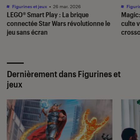
Figurines et jeux
•
26 mar. 2026
Figuri
LEGO® Smart Play : La brique
Magic:
connectée Star Wars révolutionne le
culte 
jeu sans écran
cross
Dernièrement dans Figurines et
jeux