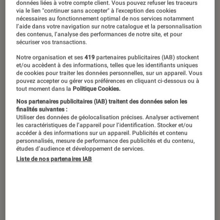
données liées à votre compte client. Vous pouvez refuser les traceurs
©Disney/Ravensburger
via le lien "continuer sans accepter" à l’exception des cookies
nécessaires au fonctionnement optimal de nos services notamment
l’aide dans votre navigation sur notre catalogue et la personnalisation
des contenus, l’analyse des performances de notre site, et pour
Victime de son succès, ce jeu de
sécuriser vos transactions.
cartes à collectionner autour de
Notre organisation et ses
419
partenaires publicitaires (IAB) stockent
et/ou accèdent à des informations, telles que les identifiants uniques
l’univers Disney est actuellement
de cookies pour traiter les données personnelles, sur un appareil. Vous
pouvez accepter ou gérer vos préférences en cliquant ci-dessous ou à
indisponible à la vente. En découle
tout moment dans la
Politique Cookies.
une spéculation folle sur certains
Nos partenaires publicitaires (IAB) traitent des données selon les
finalités suivantes :
produits.
Utiliser des données de géolocalisation précises. Analyser activement
les caractéristiques de l’appareil pour l’identification. Stocker et/ou
accéder à des informations sur un appareil. Publicités et contenu
personnalisés, mesure de performance des publicités et du contenu,
études d’audience et développement de services.
Introduction
Pratique aussi vieille que celle des
jeux de
Liste de nos partenaires IAB
cartes à collectionner
(JCC), l’achat de cartes à
l’unité possède les mêmes propriétés
physiques qu’un trou noir au fond de l’espace :
une fois passé l’horizon du raisonnable, la