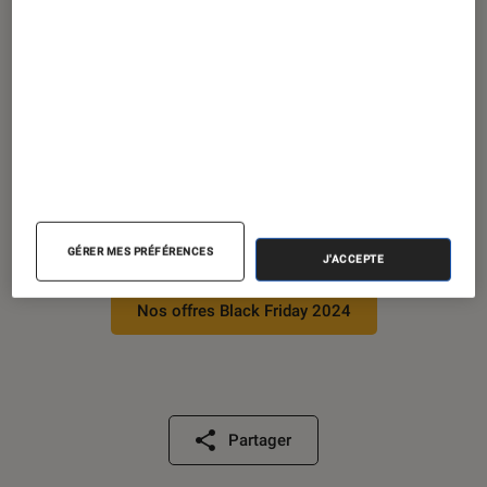
sont”
ARTICLE
Figurines et jeux
•
05 sep. 2023
Lorcana
,
Beast
,
Zombicide
…
10 jeux à suivre de (très) près
cet automne
GÉRER MES PRÉFÉRENCES
J'ACCEPTE
Nos offres Black Friday 2024
Partager