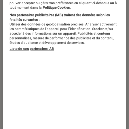
pouvez accepter ou gérer vos préférences en cliquant ci-dessous ou à
tout moment dans la
Politique Cookies.
Nos partenaires publicitaires (IAB) traitent des données selon les
Du 25 février au 1er mars, Cannes
finalités suivantes :
Utiliser des données de géolocalisation précises. Analyser activement
troque ses tapis rouges pour des
les caractéristiques de l’appareil pour l’identification. Stocker et/ou
accéder à des informations sur un appareil. Publicités et contenu
plateaux, cartes et figurines. La 39ᵉ
personnalisés, mesure de performance des publicités et du contenu,
études d’audience et développement de services.
édition du Festival international des
Liste de nos partenaires IAB
jeux transforme la ville en temple
ludique, réunissant professionnels et
passionnés autour de nombreuses
animations.
Introduction
Qui dit
Cannes
, dit cinéma, glamour et
paillettes. Cependant, la ville azuréenne est
aussi le théâtre du
Festival international des
jeux
(FIJ) depuis 40 ans. En février 2026, la