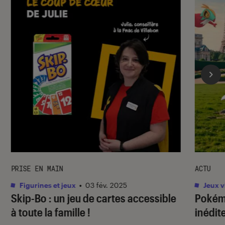
PRISE EN MAIN
ACTU
Figurines et jeux
•
03 fév. 2025
Jeux v
Skip-Bo : un jeu de cartes accessible
Pokém
à toute la famille !
inédit