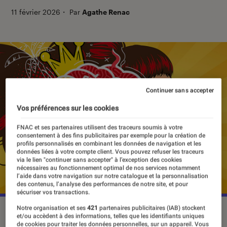
11 février 2026
・
Par
Agathe Renac
Continuer sans accepter
Vos préférences sur les cookies
FNAC et ses partenaires utilisent des traceurs soumis à votre
consentement à des fins publicitaires par exemple pour la création de
profils personnalisés en combinant les données de navigation et les
données liées à votre compte client. Vous pouvez refuser les traceurs
via le lien "continuer sans accepter" à l’exception des cookies
nécessaires au fonctionnement optimal de nos services notamment
l’aide dans votre navigation sur notre catalogue et la personnalisation
des contenus, l’analyse des performances de notre site, et pour
sécuriser vos transactions.
Notre organisation et ses
421
partenaires publicitaires (IAB) stockent
Le Festival international des jeux de Cannes se tiendra du 25
et/ou accèdent à des informations, telles que les identifiants uniques
février au 1er mars 2026.
©FIJ
de cookies pour traiter les données personnelles, sur un appareil. Vous