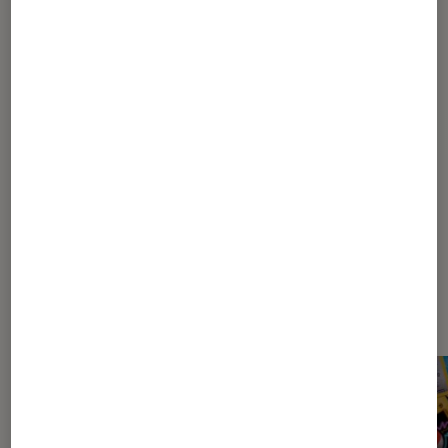
Pour aller plus loin
Cannes
Festival
Jeux de société
Dernièrement dans Article
Figurines et jeux