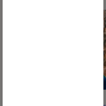
DÉCRYPTAGE
ACTU
Séries
•
12H25
Séries