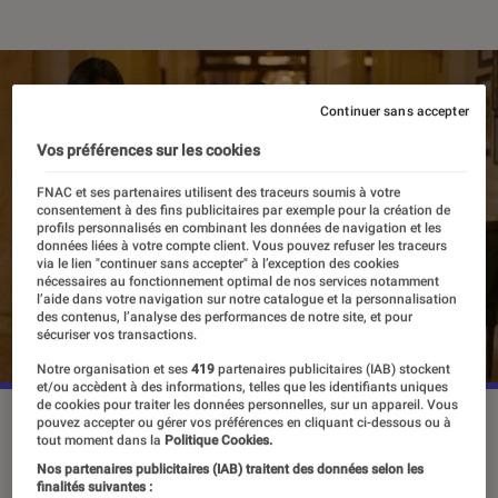
Continuer sans accepter
Vos préférences sur les cookies
FNAC et ses partenaires utilisent des traceurs soumis à votre
consentement à des fins publicitaires par exemple pour la création de
profils personnalisés en combinant les données de navigation et les
données liées à votre compte client. Vous pouvez refuser les traceurs
via le lien "continuer sans accepter" à l’exception des cookies
nécessaires au fonctionnement optimal de nos services notamment
l’aide dans votre navigation sur notre catalogue et la personnalisation
des contenus, l’analyse des performances de notre site, et pour
sécuriser vos transactions.
Notre organisation et ses
419
partenaires publicitaires (IAB) stockent
et/ou accèdent à des informations, telles que les identifiants uniques
de cookies pour traiter les données personnelles, sur un appareil. Vous
Veerle Baetens, Arash Marandi et Alexander Behrang
pouvez accepter ou gérer vos préférences en cliquant ci-dessous ou à
tout moment dans la
Politique Cookies.
Keshtkar dans
The Deal
.
©Bande à part/Gaumont
Nos partenaires publicitaires (IAB) traitent des données selon les
Télévision/Les films Pelléas
finalités suivantes :