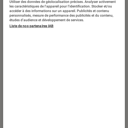
Utiliser des données de géolocalisation précises. Analyser activement
les caractéristiques de l’appareil pour l’identification. Stocker et/ou
accéder à des informations sur un appareil. Publicités et contenu
À Series Mania,
L’Éclaireur
a pu
personnalisés, mesure de performance des publicités et du contenu,
études d’audience et développement de services.
découvrir en avant-première les deux
Liste de nos partenaires IAB
premiers épisodes de
The Deal
.
Sélectionné dans la compétition
internationale, le projet imaginé Jean-
Stéphane Bron donne à voir les
coulisses de négociations
internationales, entre réalité et fiction.
Critique.
Introduction
Une plongée dans le monde des relations
diplomatiques. C’est ainsi que l’on pourrait
décrire
The Deal
, la nouvelle création d’Arte,