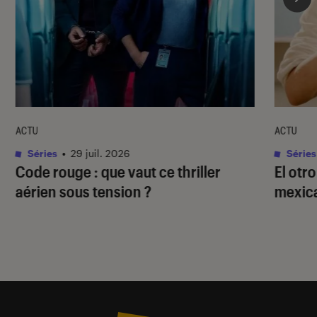
ACTU
ACTU
Séries
•
29 juil. 2026
Séries
Code rouge
: que vaut ce thriller
El otr
aérien sous tension ?
mexica