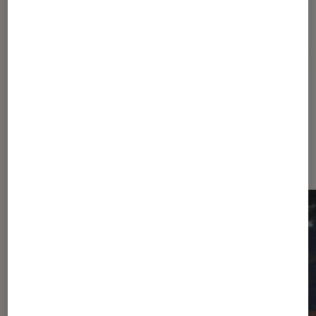
Pour aller plus loin
Nouveauté
Politique
Series Mania
Sortie
Dernièrement dans Critique Séries