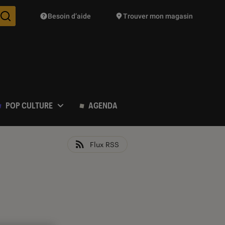
Besoin d’aide
Trouver mon magasin
Des suggestions de produits vont vous être proposées pendant vo
POP CULTURE
AGENDA
Flux RSS