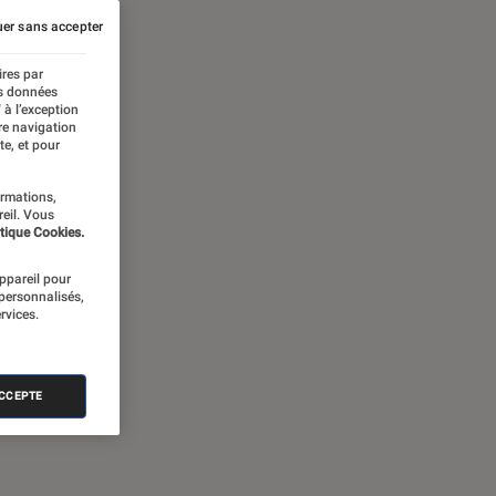
er sans accepter
ires par
es données
 à l’exception
re navigation
te, et pour
ormations,
reil. Vous
tique Cookies.
appareil pour
 personnalisés,
rvices.
ACCEPTE