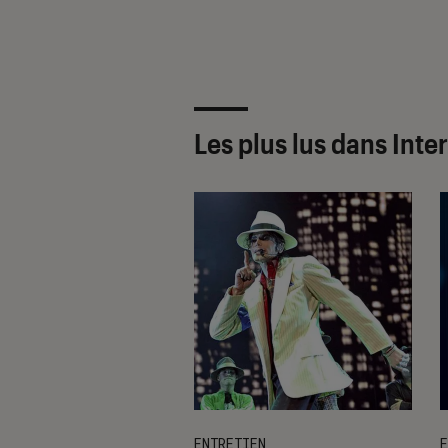
Les plus lus dans Inte
IEN
ENTRETIEN
E