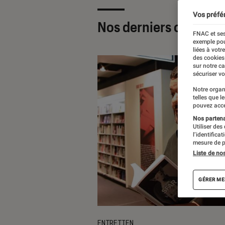
Vos préfé
Nos derniers contenu
FNAC et ses
exemple pou
liées à votr
des cookies
sur notre c
sécuriser vo
Notre organ
telles que l
pouvez acce
Nos partenai
Utiliser des
l’identifica
mesure de p
Liste de no
GÉRER ME
ENTRETIEN