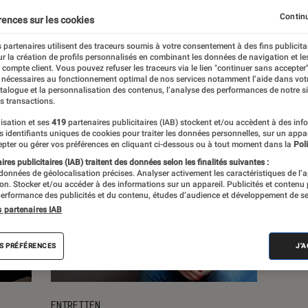
Continu
rences sur les cookies
s
 partenaires utilisent des traceurs soumis à votre consentement à des fins publicita
r la création de profils personnalisés en combinant les données de navigation et l
e compte client. Vous pouvez refuser les traceurs via le lien "continuer sans accepter"
 nécessaires au fonctionnement optimal de nos services notamment l’aide dans vot
atalogue et la personnalisation des contenus, l’analyse des performances de notre si
s transactions.
isation et ses
419
partenaires publicitaires (IAB) stockent et/ou accèdent à des inf
es identifiants uniques de cookies pour traiter les données personnelles, sur un appa
pter ou gérer vos préférences en cliquant ci-dessous ou à tout moment dans la
Poli
res publicitaires (IAB) traitent des données selon les finalités suivantes :
 données de géolocalisation précises. Analyser activement les caractéristiques de l’
tion. Stocker et/ou accéder à des informations sur un appareil. Publicités et contenu
erformance des publicités et du contenu, études d’audience et développement de se
s partenaires IAB
S PRÉFÉRENCES
J'
ENTRETIEN