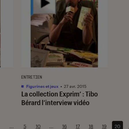
ENTRETIEN
Figurines et jeux
•
27 avr. 2015
La collection Exprim’ : Tibo
Bérard l’interview vidéo
...
5
10
...
16
17
18
19
20