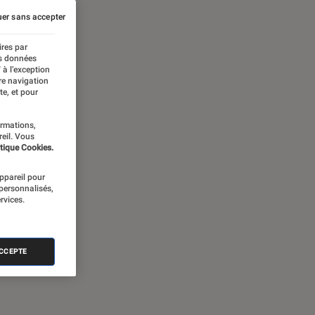
er sans accepter
ires par
es données
 à l’exception
re navigation
te, et pour
ormations,
reil. Vous
tique Cookies.
appareil pour
 personnalisés,
rvices.
ACCEPTE