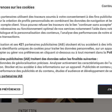
Continu
rences sur les cookies
s
 partenaires utilisent des traceurs soumis à votre consentement à des fins publicita
r la création de profils personnalisés en combinant les données de navigation et l
e compte client. Vous pouvez refuser les traceurs via le lien "continuer sans accepter"
 nécessaires au fonctionnement optimal de nos services notamment l’aide dans vot
atalogue et la personnalisation des contenus, l’analyse des performances de notre si
s transactions.
isation et ses
421
partenaires publicitaires (IAB) stockent et/ou accèdent à des inf
es identifiants uniques de cookies pour traiter les données personnelles, sur un appa
pter ou gérer vos préférences en cliquant ci-dessous ou à tout moment dans la
Poli
res publicitaires (IAB) traitent des données selon les finalités suivantes :
 données de géolocalisation précises. Analyser activement les caractéristiques de l’
tion. Stocker et/ou accéder à des informations sur un appareil. Publicités et contenu
erformance des publicités et du contenu, études d’audience et développement de se
s partenaires IAB
S PRÉFÉRENCES
J'
ENTRETIEN