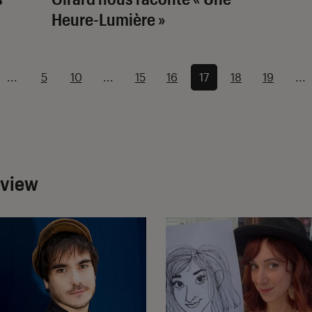
Heure-Lumière »
...
5
10
...
15
16
17
18
19
...
rview