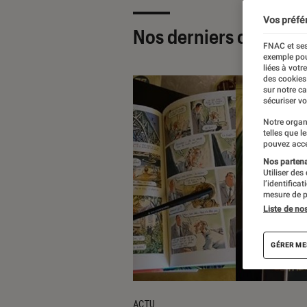
Vos préfé
Nos derniers contenu
FNAC et ses
exemple pou
liées à votr
des cookies
sur notre c
sécuriser vo
Notre organ
telles que l
pouvez acce
Nos partenai
Utiliser des
l’identifica
mesure de p
Liste de no
GÉRER ME
ACTU