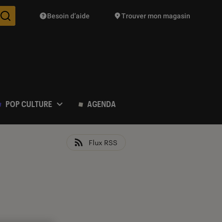
Besoin d’aide
Trouver mon magasin
Des suggestions de produits vont vous être proposées pendant vo
POP CULTURE
AGENDA
Flux RSS