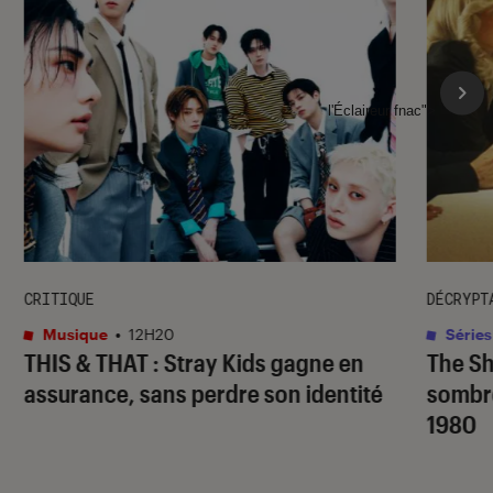
l'Éclaireur fnac">
CRITIQUE
DÉCRYPT
Musique
•
12H20
Séries
THIS & THAT
: Stray Kids gagne en
The S
assurance, sans perdre son identité
sombr
1980