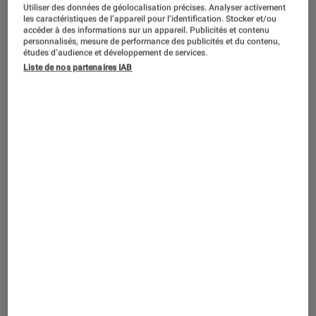
Rencontre avec Erik Truffaz : « ce que
Utiliser des données de géolocalisation précises. Analyser activement
nous cherchons dans l’art c’est ce
les caractéristiques de l’appareil pour l’identification. Stocker et/ou
accéder à des informations sur un appareil. Publicités et contenu
sentiment d’évidence… »
personnalisés, mesure de performance des publicités et du contenu,
études d’audience et développement de services.
Liste de nos partenaires IAB