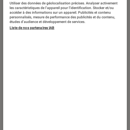
ACTU
Utiliser des données de géolocalisation précises. Analyser activement
les caractéristiques de l’appareil pour l’identification. Stocker et/ou
Jeux vidéo
•
26 fév. 2026
accéder à des informations sur un appareil. Publicités et contenu
personnalisés, mesure de performance des publicités et du contenu,
Resident Evil Requiem : notre test et
études d’audience et développement de services.
toutes les infos sur le neuvième opus
Liste de nos partenaires IAB