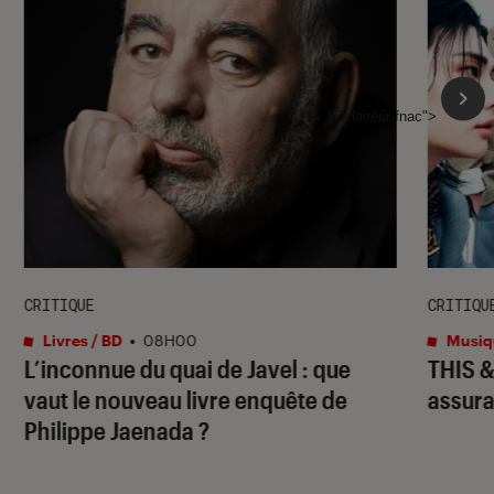
l'Éclaireur fnac">
CRITIQUE
CRITIQU
Livres / BD
•
08H00
Musiq
L’inconnue du quai de Javel
: que
THIS 
vaut le nouveau livre enquête de
assura
Philippe Jaenada ?